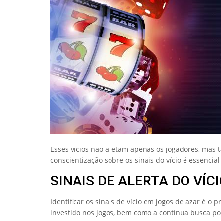
Esses vícios não afetam apenas os jogadores, mas t
conscientização sobre os sinais do vício é essenci
SINAIS DE ALERTA DO VÍC
Identificar os sinais de vício em jogos de azar é o 
investido nos jogos, bem como a contínua busca por