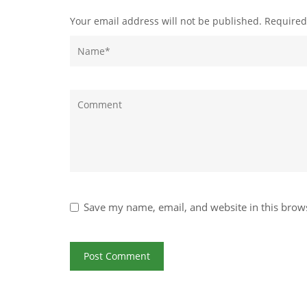
Your email address will not be published.
Required
Save my name, email, and website in this brow