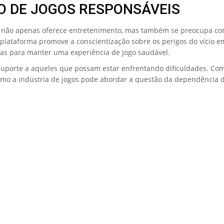
 DE JOGOS RESPONSÁVEIS
ão apenas oferece entretenimento, mas também se preocupa com 
 a plataforma promove a conscientização sobre os perigos do vício 
icas para manter uma experiência de jogo saudável.
uporte a aqueles que possam estar enfrentando dificuldades. C
omo a indústria de jogos pode abordar a questão da dependência d