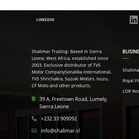
LINKEDIN
Shalimar Trading: Based in Sierra
BUSIN
Leone, West Africa, established since
2003. Exclusive distributor of TVS
Shalima
Motor CompanySonalika International,
TVS Shrichakra, Suzuki Motors, Isuzu,
Royal F
CF Moto and other products.
LOR Res
39 A, Freetown Road, Lumely,
Sierra Leone
+232 33 909092
info@shalimar.sl