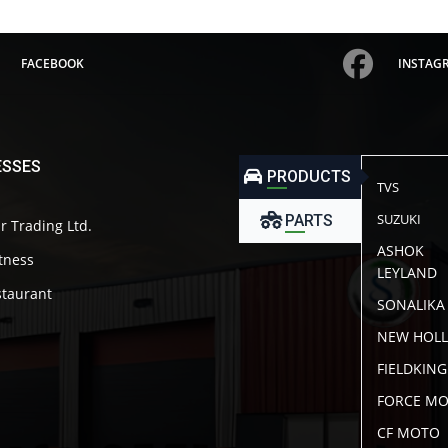
FACEBOOK
INSTAG
ESSES
PRODUCTS
TVS
SUZUKI
PARTS
r Trading Ltd.
ASHOK
itness
LEYLAND
taurant
SONALIKA
NEW HOL
FIELDKING
FORCE M
CF MOTO