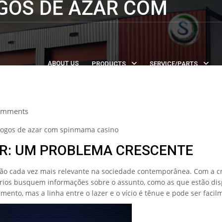
OGOS DE AZAR COM
ABOUT US
PRODUCTS
SERVICE/PARTS
omments
 jogos de azar com spinmama casino
AR: UM PROBLEMA CRESCENTE
ão cada vez mais relevante na sociedade contemporânea. Com a cr
ários busquem informações sobre o assunto, como as que estão di
mento, mas a linha entre o lazer e o vício é tênue e pode ser facil