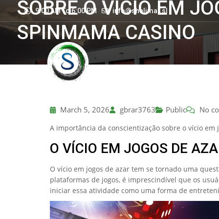
SOBRE O VÍCIO EM J
9:00 AM To 6:00 PM
info@shalimar.sl
SPINMAMA CASINO
March 5, 2026
gbrar3763
Public
No c
A importância da conscientização sobre o vício em
O VÍCIO EM JOGOS DE AZ
O vício em jogos de azar tem se tornado uma quest
plataformas de jogos, é imprescindível que os usu
iniciar essa atividade como uma forma de entreteni