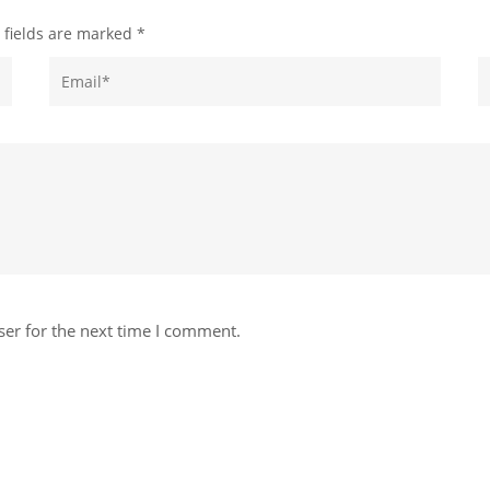
 fields are marked
*
ser for the next time I comment.