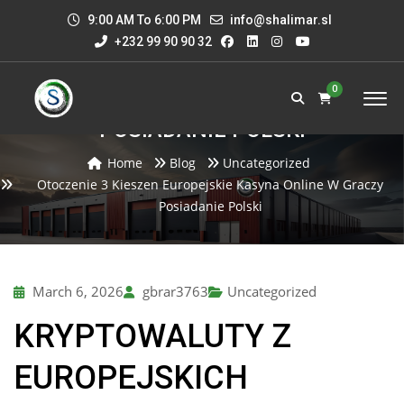
9:00 AM To 6:00 PM
info@shalimar.sl
+232 99 90 90 32
OTOCZENIE 3 KIESZEN EUROPEJSKIE
0
KASYNA ONLINE W GRACZY
POSIADANIE POLSKI
Home
Blog
Uncategorized
Otoczenie 3 Kieszen Europejskie Kasyna Online W Graczy
Posiadanie Polski
March 6, 2026
gbrar3763
Uncategorized
KRYPTOWALUTY Z
EUROPEJSKICH