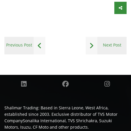
Previous Post
Next Post
Shalimar Trading: Based in Sierra Leone, West Africa,
established since 2003. Exclusive distributor of TVS Motor
CompanySonalika International, TVS Shrichakra, Suzuki
Motors, Isuzu, CF Moto and other products.