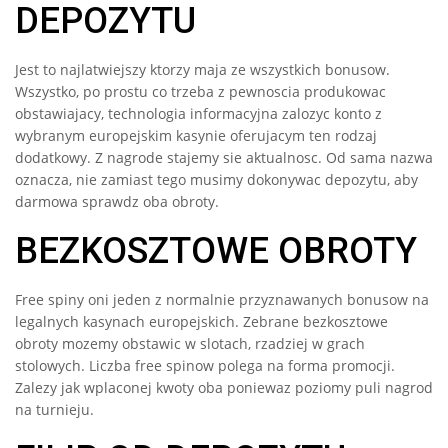
DEPOZYTU
Jest to najlatwiejszy ktorzy maja ze wszystkich bonusow.
Wszystko, po prostu co trzeba z pewnoscia produkowac
obstawiajacy, technologia informacyjna zalozyc konto z
wybranym europejskim kasynie oferujacym ten rodzaj
dodatkowy. Z nagrode stajemy sie aktualnosc. Od sama nazwa
oznacza, nie zamiast tego musimy dokonywac depozytu, aby
darmowa sprawdz oba obroty.
BEZKOSZTOWE OBROTY
Free spiny oni jeden z normalnie przyznawanych bonusow na
legalnych kasynach europejskich. Zebrane bezkosztowe
obroty mozemy obstawic w slotach, rzadziej w grach
stolowych. Liczba free spinow polega na forma promocji.
Zalezy jak wplaconej kwoty oba poniewaz poziomy puli nagrod
na turnieju.