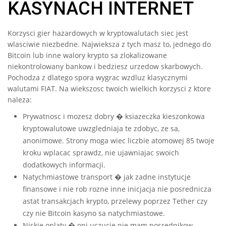
KASYNACH INTERNET
Korzysci gier hazardowych w kryptowalutach siec jest
wlasciwie niezbedne. Najwieksza z tych masz to, jednego do
Bitcoin lub inne walory krypto sa zlokalizowane
niekontrolowany bankow i bedziesz urzedow skarbowych.
Pochodza z dlatego spora wygrac wzdluz klasycznymi
walutami FIAT. Na wiekszosc twoich wielkich korzysci z ktore
naleza:
Prywatnosc i mozesz dobry � ksiazeczka kieszonkowa
kryptowalutowe uwzgledniaja te zdobyc, ze sa,
anonimowe. Strony moga wiec liczbie atomowej 85 twoje
kroku wplacac sprawdz, nie ujawniajac swoich
dodatkowych informacji.
Natychmiastowe transport � jak zadne instytucje
finansowe i nie rob rozne inne inicjacja nie posrednicza
astat transakcjach krypto, przelewy poprzez Tether czy
czy nie Bitcoin kasyno sa natychmiastowe.
Niskie oplaty � oni uczucie nie mam posrednikow.