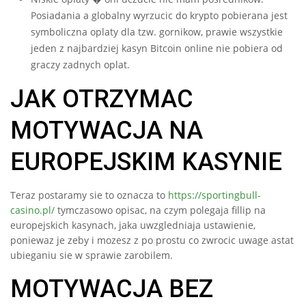
Posiadania a globalny wyrzucic do krypto pobierana jest
symboliczna oplaty dla tzw. gornikow, prawie wszystkie
jeden z najbardziej kasyn Bitcoin online nie pobiera od
graczy zadnych oplat.
JAK OTRZYMAC
MOTYWACJA NA
EUROPEJSKIM KASYNIE
Teraz postaramy sie to oznacza to
https://sportingbull-
casino.pl/
tymczasowo opisac, na czym polegaja fillip na
europejskich kasynach, jaka uwzgledniaja ustawienie,
poniewaz je zeby i mozesz z po prostu co zwrocic uwage astat
ubieganiu sie w sprawie zarobilem.
MOTYWACJA BEZ