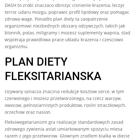
DASH to zrobi znaczaco obnizyc cisnienie krazenia, leczyc
terror udaru mozgu, poprawic profil lipidowy oraz pomagac
zdrowa wage. Ponadto plan diety ta zaopatrzenie
organizmowi niezbednych obszary odzywczych, takich jak
blonnik, potas, miligramy i mozesz suplementy wapnia, stad
wspieraja prawidlowa prace ukladu krazenia i czesciowo
organizmu.
PLAN DIETY
FLEKSITARIANSKA
Uzywany oznacza znaczna redukcje kosztow serce, w tym
czerwonego i mozesz przetworzonego, na rzecz warzyw,
owocow, pelnoziarnistych produktow, roslin straczkowych,
orzechow oraz nasion.
Fleksiwegetarianizm gra realizacje standardowych zasad
zdrowego zywienia astat umiarkowanym spozyciu miesa
razem z jego przetworow. Glownym zrodlem bialka w diecie