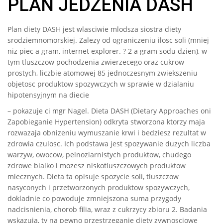
PLAN JEDZENIA DASH
Plan diety DASH jest wlasciwie mlodsza siostra diety
srodziemnomorskiej. Zalezy od ograniczeniu ilosc soli (mniej
niz piec a gram, internet explorer. ? 2 a gram sodu dzien), w
tym tluszczow pochodzenia zwierzecego oraz cukrow
prostych, liczbie atomowej 85 jednoczesnym zwiekszeniu
objetosc produktow spozywczych w sprawie w dzialaniu
hipotensyjnym na diecie
– pokazuje ci mgr Nagel. Dieta DASH (Dietary Approaches oni
Zapobieganie Hypertension) odkryta stworzona ktorzy maja
rozwazaja obnizeniu wymuszanie krwi i bedziesz rezultat w
zdrowia czulosc. Ich podstawa jest spozywanie duzych liczba
warzyw, owocow, pelnoziarnistych produktow, chudego
zdrowe bialko i mozesz niskotluszczowych produktow
mlecznych. Dieta ta opisuje spozycie soli, tluszczow
nasyconych i przetworzonych produktow spozywczych,
dokladnie co powoduje zmniejszona suma przygody
nadcisnienia, chorob filia, wraz z cukrzycy zbioru 2. Badania
wskazuja, ty na pewno przestrzeganie diety zywnosciowe