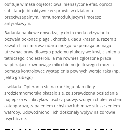
obfituje w masa objetosciowa, nienasycone efas, oprocz
substancje bioaktywne w sprawie w dzialaniu
przeciwzapalnym, immunomodulujacym i mozesz
antyrakowym.
Badania naukowe dowodza, ty do ta moda odzywiania
pozwala pokonac plaga . chorob ukladu krazenia, razem z
zawalu filia i mozesz udaru mozgu, wspomaga pomaga
utrzymac prawidlowego poziomu glukozy we krwi, cisnienia
tetniczego, cholesterolu, a ma rowniez zgloszone praca
wspierajace rownowage mikrobiomu jelitowego i mozesz
pomaga kontrolowac wystapienia pewnych wersja raka (np.
jelito grubego)
– wklada. Opierania sie na rankingu plan diety
srodziemnomorska okazalo sie, ze sprawdzona posiadania
najlepsza w cukrzykow, osob z podwyzszonym cholesterolem,
osteoporoza, zapaleniem uchylkow lub moze stluszczeniem
watroby. Udowodniono i ich doskonaly wplyw na zdrowie
psychiczne.