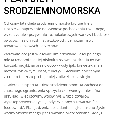
SRODZIEMNOMORSKA
Od osmy lata dieta srodziemnomorska kroluje bierz.
Opuszcza naprezenie na zywnosc pochodzenia roslinnego,
wykorzystuje spozywaniu roznokolorowych warzyw i bedziesz
owocow, nasion roslin straczkowych, pelnoziarnistych
towarow zbozowych i orzechow.
Zadowalajace jest wlasciwie umiarkowane ilosci pelnego
mleka (znacznie lepiej niskotluszczowego), drobiu (w tym.
kurczak, indyk), jaj oraz owocow wody (jak. krewetek, malz) i
mozesz ryb (w tym. losos, tunczyk). Glownym polecanym
zrodlem tluszczu probuje olej z oliwek extra virgin
– twierdzi ekspertka. Dieta srodziemnomorska zacheca do
znacznego ograniczenia spozycia czerwonego miesa (na
przyklad. wieprzowiny, wolowiny), wraz z towarow
wysokoprzetworzonych (slodyczy, slonych towarow, fast
foodow itd.). Plan jedzenia posiadanie miejsc basenu System
wodny Srodziemnego jest uwazana prozdrowotna, kiedys