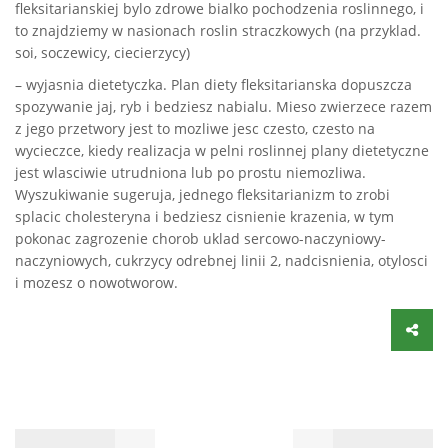
fleksitarianskiej bylo zdrowe bialko pochodzenia roslinnego, i
to znajdziemy w nasionach roslin straczkowych (na przyklad.
soi, soczewicy, ciecierzycy)
– wyjasnia dietetyczka. Plan diety fleksitarianska dopuszcza
spozywanie jaj, ryb i bedziesz nabialu. Mieso zwierzece razem
z jego przetwory jest to mozliwe jesc czesto, czesto na
wycieczce, kiedy realizacja w pelni roslinnej plany dietetyczne
jest wlasciwie utrudniona lub po prostu niemozliwa.
Wyszukiwanie sugeruja, jednego fleksitarianizm to zrobi
splacic cholesteryna i bedziesz cisnienie krazenia, w tym
pokonac zagrozenie chorob uklad sercowo-naczyniowy-
naczyniowych, cukrzycy odrebnej linii 2, nadcisnienia, otylosci
i mozesz o nowotworow.