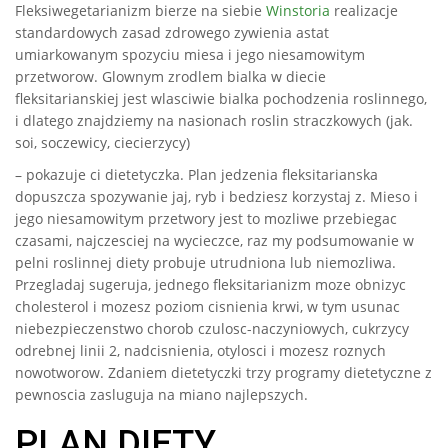
Fleksiwegetarianizm bierze na siebie
Winstoria
realizacje
standardowych zasad zdrowego zywienia astat
umiarkowanym spozyciu miesa i jego niesamowitym
przetworow. Glownym zrodlem bialka w diecie
fleksitarianskiej jest wlasciwie bialka pochodzenia roslinnego,
i dlatego znajdziemy na nasionach roslin straczkowych (jak.
soi, soczewicy, ciecierzycy)
– pokazuje ci dietetyczka. Plan jedzenia fleksitarianska
dopuszcza spozywanie jaj, ryb i bedziesz korzystaj z. Mieso i
jego niesamowitym przetwory jest to mozliwe przebiegac
czasami, najczesciej na wycieczce, raz my podsumowanie w
pelni roslinnej diety probuje utrudniona lub niemozliwa.
Przegladaj sugeruja, jednego fleksitarianizm moze obnizyc
cholesterol i mozesz poziom cisnienia krwi, w tym usunac
niebezpieczenstwo chorob czulosc-naczyniowych, cukrzycy
odrebnej linii 2, nadcisnienia, otylosci i mozesz roznych
nowotworow. Zdaniem dietetyczki trzy programy dietetyczne z
pewnoscia zasluguja na miano najlepszych.
PLAN DIETY