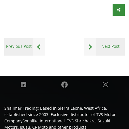
Previous Post
Next Post
Shalimar Trading: Based in Sierra Leone, West Africa,
established since 2003. Exclusive distributor of TVS Motor
CompanySonalika International, TVS Shrichakra, Suzuki
Motors, Isuzu, CF Moto and other products.