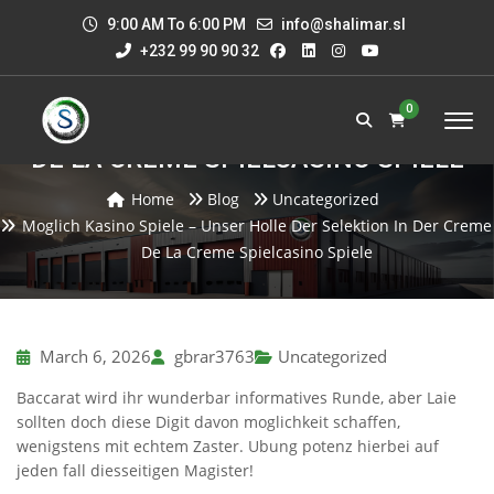
9:00 AM To 6:00 PM
info@shalimar.sl
+232 99 90 90 32
MOGLICH KASINO SPIELE – UNSER
0
HOLLE DER SELEKTION IN DER CREME
DE LA CREME SPIELCASINO SPIELE
Home
Blog
Uncategorized
Moglich Kasino Spiele – Unser Holle Der Selektion In Der Creme
De La Creme Spielcasino Spiele
March 6, 2026
gbrar3763
Uncategorized
Baccarat wird ihr wunderbar informatives Runde, aber Laie
sollten doch diese Digit davon moglichkeit schaffen,
wenigstens mit echtem Zaster. Ubung potenz hierbei auf
jeden fall diesseitigen Magister!