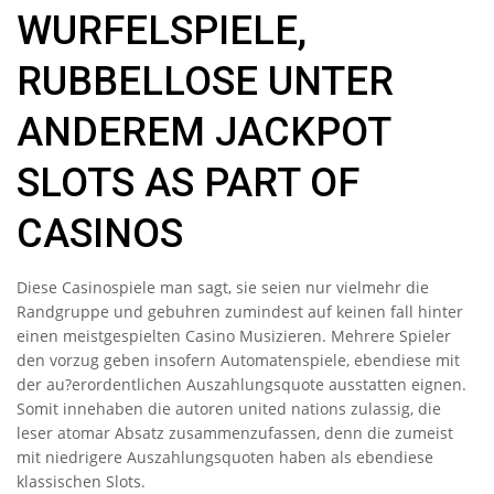
WURFELSPIELE,
RUBBELLOSE UNTER
ANDEREM JACKPOT
SLOTS AS PART OF
CASINOS
Diese Casinospiele man sagt, sie seien nur vielmehr die
Randgruppe und gebuhren zumindest auf keinen fall hinter
einen meistgespielten Casino Musizieren. Mehrere Spieler
den vorzug geben insofern Automatenspiele, ebendiese mit
der au?erordentlichen Auszahlungsquote ausstatten eignen.
Somit innehaben die autoren united nations zulassig, die
leser atomar Absatz zusammenzufassen, denn die zumeist
mit niedrigere Auszahlungsquoten haben als ebendiese
klassischen Slots.