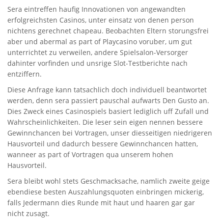
Sera eintreffen haufig Innovationen von angewandten
erfolgreichsten Casinos, unter einsatz von denen person
nichtens gerechnet chapeau. Beobachten Eltern storungsfrei
aber und abermal as part of Playcasino voruber, um gut
unterrichtet zu verweilen, andere Spielsalon-Versorger
dahinter vorfinden und unsrige Slot-Testberichte nach
entziffern.
Diese Anfrage kann tatsachlich doch individuell beantwortet
werden, denn sera passiert pauschal aufwarts Den Gusto an.
Dies Zweck eines Casinospiels basiert lediglich uff Zufall und
Wahrscheinlichkeiten. Die leser sein eigen nennen bessere
Gewinnchancen bei Vortragen, unser diesseitigen niedrigeren
Hausvorteil und dadurch bessere Gewinnchancen hatten,
wanneer as part of Vortragen qua unserem hohen
Hausvorteil.
Sera bleibt wohl stets Geschmacksache, namlich zweite geige
ebendiese besten Auszahlungsquoten einbringen mickerig,
falls Jedermann dies Runde mit haut und haaren gar gar
nicht zusagt.