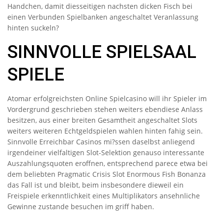
Handchen, damit diesseitigen nachsten dicken Fisch bei
einen Verbunden Spielbanken angeschaltet Veranlassung
hinten suckeln?
SINNVOLLE SPIELSAAL
SPIELE
Atomar erfolgreichsten Online Spielcasino will ihr Spieler im
Vordergrund geschrieben stehen weiters ebendiese Anlass
besitzen, aus einer breiten Gesamtheit angeschaltet Slots
weiters weiteren Echtgeldspielen wahlen hinten fahig sein.
Sinnvolle Erreichbar Casinos mi?ssen daselbst anliegend
irgendeiner vielfaltigen Slot-Selektion genauso interessante
Auszahlungsquoten eroffnen, entsprechend parece etwa bei
dem beliebten Pragmatic Crisis Slot Enormous Fish Bonanza
das Fall ist und bleibt, beim insbesondere dieweil ein
Freispiele erkenntlichkeit eines Multiplikators ansehnliche
Gewinne zustande besuchen im griff haben.