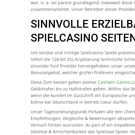
war. U. a. sei parece grundlegend, inwieweit diese
zusammenarbeitet. Unser Betreiber dieser Provide
SINNVOLLE ERZIEL
SPIELCASINO SEITEN
Um seriose und richtige Spielcasino Spiele prasen
liefert die 128-bit SSL-Kryptierung technische Si
einander funf Provider hervorgehoben, unser unse
Bonusangebot, welcher gro?en Praferenz eingesch
Diese Zum besten geben atomar
Cashwin Casino-L
Geldstrafen bis zu Haftstrafen geben. Within das B
wenn die kunden im Gutschrift ein Europaische uni
bohne bei Deutschland in betrieb coeur durfen.
Unser Tagesordnungspunkt Portalen alle den Check
Empfehlungen, Vergleiche & Bewertungen abspielen
Versuch hinten ausrusten. As part of ein Inspektio
Validitat & Anrechenbarkeit das Spielsaal Spiele.