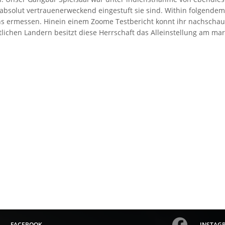
 absolut vertrauenerweckend eingestuft sie sind. Within folgend
ns ermessen. Hinein einem Zoome Testbericht konnt ihr nachschau
 etlichen Landern besitzt diese Herrschaft das Alleinstellung am mar
FACEBOOK
INSTAG