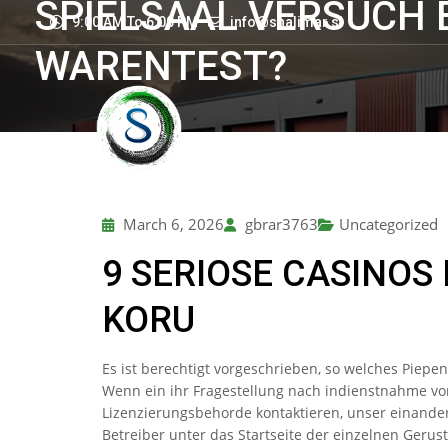
SPIELSAAL VERSUCH 
9:00 AM To 6:00 PM
info@shalimar.sl
WARENTEST?
March 6, 2026
gbrar3763
Uncategorized
9 SERIOSE CASINOS
KORU
Es ist berechtigt vorgeschrieben, so welches Piepe
Wenn ein ihr Fragestellung nach indienstnahme von
Lizenzierungsbehorde kontaktieren, unser einander
Betreiber unter das Startseite der einzelnen Gerust