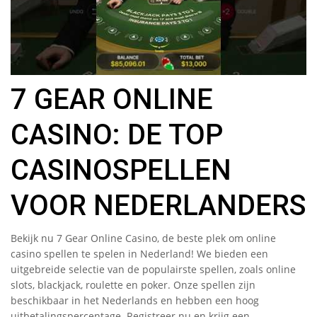
7 GEAR ONLINE
CASINO: DE TOP
CASINOSPELLEN
VOOR NEDERLANDERS
Bekijk nu 7 Gear Online Casino, de beste plek om online
casino spellen te spelen in Nederland! We bieden een
uitgebreide selectie van de populairste spellen, zoals online
slots, blackjack, roulette en poker. Onze spellen zijn
beschikbaar in het Nederlands en hebben een hoog
uitbetalingspercentage. Registreer nu en krijg een