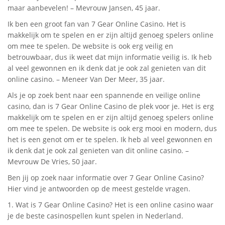
maar aanbevelen! – Mevrouw Jansen, 45 jaar.
Ik ben een groot fan van 7 Gear Online Casino. Het is
makkelijk om te spelen en er zijn altijd genoeg spelers online
om mee te spelen. De website is ook erg veilig en
betrouwbaar, dus ik weet dat mijn informatie veilig is. Ik heb
al veel gewonnen en ik denk dat je ook zal genieten van dit
online casino. – Meneer Van Der Meer, 35 jaar.
Als je op zoek bent naar een spannende en veilige online
casino, dan is 7 Gear Online Casino de plek voor je. Het is erg
makkelijk om te spelen en er zijn altijd genoeg spelers online
om mee te spelen. De website is ook erg mooi en modern, dus
het is een genot om er te spelen. Ik heb al veel gewonnen en
ik denk dat je ook zal genieten van dit online casino. –
Mevrouw De Vries, 50 jaar.
Ben jij op zoek naar informatie over 7 Gear Online Casino?
Hier vind je antwoorden op de meest gestelde vragen.
1. Wat is 7 Gear Online Casino? Het is een online casino waar
je de beste casinospellen kunt spelen in Nederland.