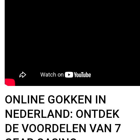
ONLINE GOKKEN IN
NEDERLAND: ONTDEK
DE VOORDELEN VAN 7