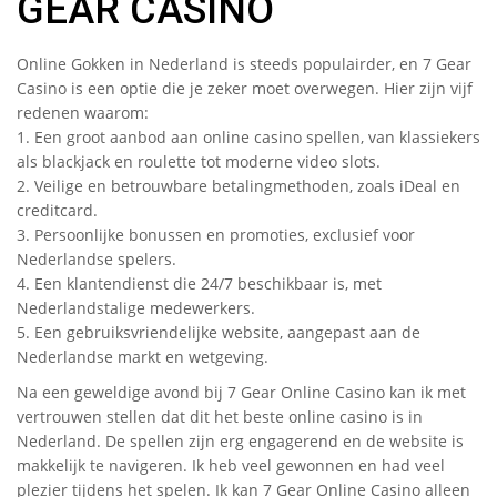
GEAR CASINO
Online Gokken in Nederland is steeds populairder, en 7 Gear
Casino is een optie die je zeker moet overwegen. Hier zijn vijf
redenen waarom:
1. Een groot aanbod aan online casino spellen, van klassiekers
als blackjack en roulette tot moderne video slots.
2. Veilige en betrouwbare betalingmethoden, zoals iDeal en
creditcard.
3. Persoonlijke bonussen en promoties, exclusief voor
Nederlandse spelers.
4. Een klantendienst die 24/7 beschikbaar is, met
Nederlandstalige medewerkers.
5. Een gebruiksvriendelijke website, aangepast aan de
Nederlandse markt en wetgeving.
Na een geweldige avond bij 7 Gear Online Casino kan ik met
vertrouwen stellen dat dit het beste online casino is in
Nederland. De spellen zijn erg engagerend en de website is
makkelijk te navigeren. Ik heb veel gewonnen en had veel
plezier tijdens het spelen. Ik kan 7 Gear Online Casino alleen