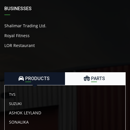
BUSINESSES
Shalimar Trading Ltd.
Royal Fitness
LOR Restaurant
PRODUCTS
PARTS
TVS
SUZUKI
ASHOK LEYLAND
SONALIKA