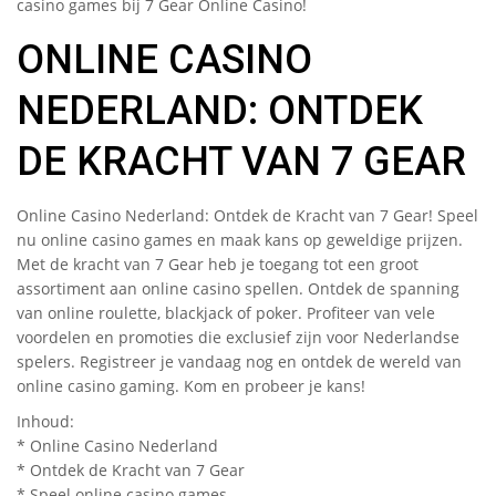
casino games bij 7 Gear Online Casino!
ONLINE CASINO
NEDERLAND: ONTDEK
DE KRACHT VAN 7 GEAR
Online Casino Nederland: Ontdek de Kracht van 7 Gear! Speel
nu online casino games en maak kans op geweldige prijzen.
Met de kracht van 7 Gear heb je toegang tot een groot
assortiment aan online casino spellen. Ontdek de spanning
van online roulette, blackjack of poker. Profiteer van vele
voordelen en promoties die exclusief zijn voor Nederlandse
spelers. Registreer je vandaag nog en ontdek de wereld van
online casino gaming. Kom en probeer je kans!
Inhoud:
* Online Casino Nederland
* Ontdek de Kracht van 7 Gear
* Speel online casino games