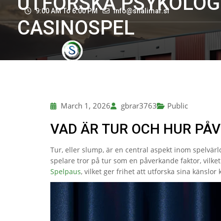
UTFORSKA PSYKOLOGI
9:00 AM To 6:00 PM
info@shalimar.sl
CASINOSPEL
March 1, 2026
gbrar3763
Public
VAD ÄR TUR OCH HUR PÅ
Tur, eller slump, är en central aspekt inom spelvär
spelare tror på tur som en påverkande faktor, vilket 
Spelpaus
, vilket ger frihet att utforska sina käns