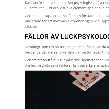
Kasinon är medvetna om den psykologiska påverkan
Ljuseffekter, ljud och visuella element spelar alla en
Genom att skapa en atmosfär som förstärker känslan 
placerade för att maximera exponeringen och uppmunt
räckhåll.
FÄLLOR AV LUCKPSYKOLOG
Samtidigt som tro på tur kan ge en tillfällig känsla
beroende där deras förväntningar på tur leder till 
Genom att förstå hur tur påverkar spelbeteende kan
om hur psykologiska faktorer kan påverka ens spelst