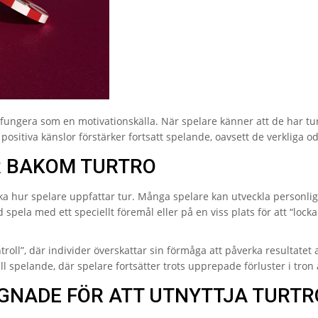
 fungera som en motivationskälla. När spelare känner att de har tu
 positiva känslor förstärker fortsatt spelande, oavsett de verkliga o
R BAKOM TURTRO
ka hur spelare uppfattar tur. Många spelare kan utveckla personliga
 spela med ett speciellt föremål eller på en viss plats för att “locka 
ntroll”, där individer överskattar sin förmåga att påverka resultate
till spelande, där spelare fortsätter trots upprepade förluster i tron
IGNADE FÖR ATT UTNYTTJA TURTR