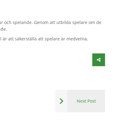
tur och spelande. Genom att utbilda spelare om de
nde.
l är att säkerställa att spelare är medvetna,
Next Post