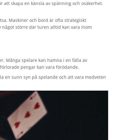
 att skapa en känsla av spänning och osäkerhet.
sa. Maskiner och bord är ofta strategiskt
 något större där turen alltid kan vara inom
nser. Många spelare kan hamna i en fälla av
å förlorade pengar kan vara förödande.
ckla en sunn syn på spelande och att vara medveten