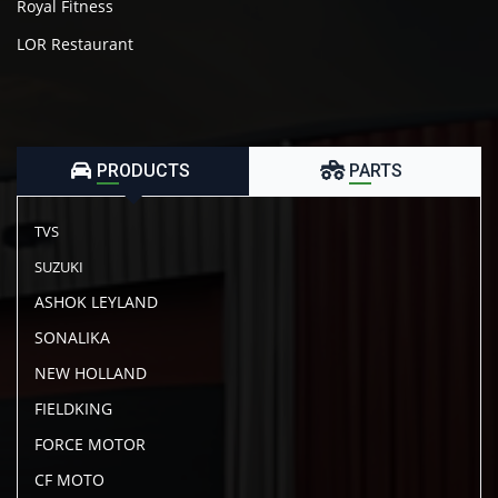
Royal Fitness
LOR Restaurant
PRODUCTS
PARTS
TVS
SUZUKI
ASHOK LEYLAND
SONALIKA
NEW HOLLAND
FIELDKING
FORCE MOTOR
CF MOTO