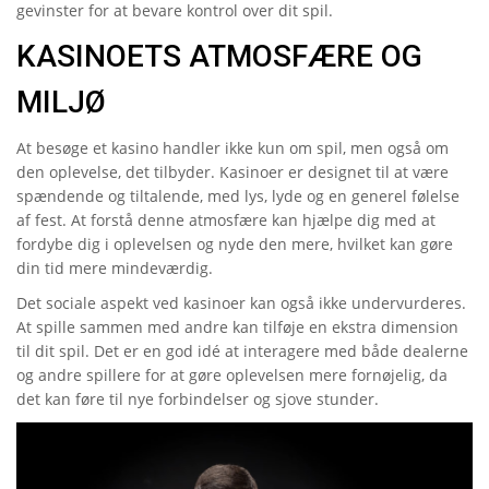
gevinster for at bevare kontrol over dit spil.
KASINOETS ATMOSFÆRE OG
MILJØ
At besøge et kasino handler ikke kun om spil, men også om
den oplevelse, det tilbyder. Kasinoer er designet til at være
spændende og tiltalende, med lys, lyde og en generel følelse
af fest. At forstå denne atmosfære kan hjælpe dig med at
fordybe dig i oplevelsen og nyde den mere, hvilket kan gøre
din tid mere mindeværdig.
Det sociale aspekt ved kasinoer kan også ikke undervurderes.
At spille sammen med andre kan tilføje en ekstra dimension
til dit spil. Det er en god idé at interagere med både dealerne
og andre spillere for at gøre oplevelsen mere fornøjelig, da
det kan føre til nye forbindelser og sjove stunder.