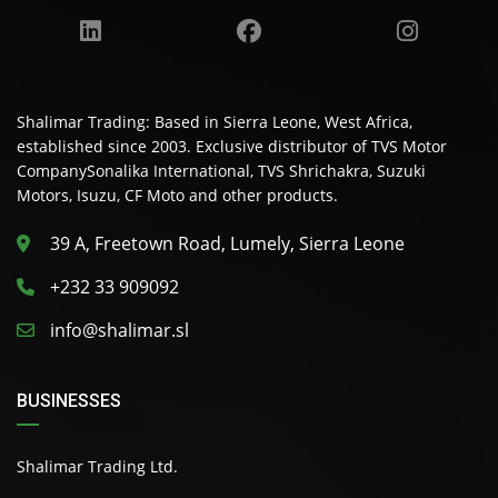
Shalimar Trading: Based in Sierra Leone, West Africa,
established since 2003. Exclusive distributor of TVS Motor
CompanySonalika International, TVS Shrichakra, Suzuki
Motors, Isuzu, CF Moto and other products.
39 A, Freetown Road, Lumely, Sierra Leone
+232 33 909092
info@shalimar.sl
BUSINESSES
Shalimar Trading Ltd.