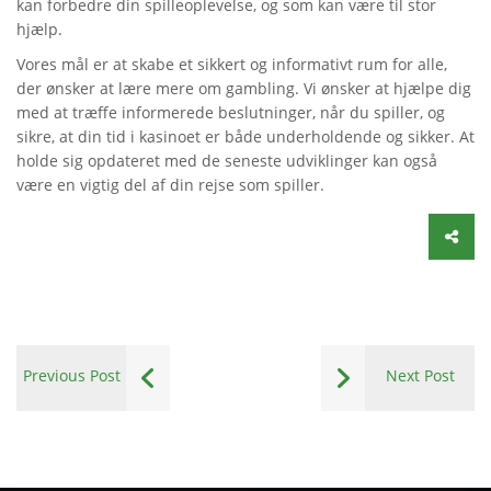
kan forbedre din spilleoplevelse, og som kan være til stor
hjælp.
Vores mål er at skabe et sikkert og informativt rum for alle,
der ønsker at lære mere om gambling. Vi ønsker at hjælpe dig
med at træffe informerede beslutninger, når du spiller, og
sikre, at din tid i kasinoet er både underholdende og sikker. At
holde sig opdateret med de seneste udviklinger kan også
være en vigtig del af din rejse som spiller.
Previous Post
Next Post