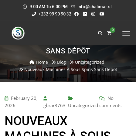
9:00 AM To 6:00 PM
info@shalimar.sl
+232 99 90 90 32
0
NOUVEAUX MACHINES À SOUS SPINS
SANS DÉPÔT
Home
Blog
Uncategorized
Nouveaux Machines À Sous Spins Sans Dépôt
February 20,
No
2026
gbrar3763
Uncategorized
comments
NOUVEAUX