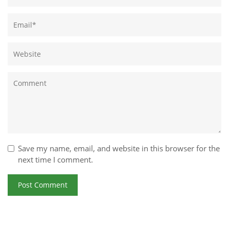
Save my name, email, and website in this browser for the
next time I comment.