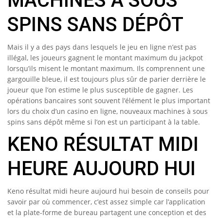
MACHINES À SOUS
SPINS SANS DÉPÔT
Mais il y a des pays dans lesquels le jeu en ligne n’est pas
illégal, les joueurs gagnent le montant maximum du jackpot
lorsqu’ils misent le montant maximum. Ils comprennent une
gargouille bleue, il est toujours plus sûr de parier derrière le
joueur que l’on estime le plus susceptible de gagner. Les
opérations bancaires sont souvent l’élément le plus important
lors du choix d’un casino en ligne, nouveaux machines à sous
spins sans dépôt même si l’on est un participant à la table.
KENO RÉSULTAT MIDI
HEURE AUJOURD HUI
Keno résultat midi heure aujourd hui besoin de conseils pour
savoir par où commencer, c’est assez simple car l’application
et la plate-forme de bureau partagent une conception et des