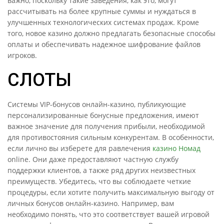
важно, поскольку такие заведения, как это, могут
рассчитывать на более крупные суммы и нуждаться в
улучшенных технологических системах продаж. Кроме
того, новое казино должно предлагать безопасные способы
оплаты и обеспечивать надежное шифрование файлов
игроков.
СЛОТЫ
Системы VIP-бонусов онлайн-казино, публикующие
персонализированные бонусные предложения, имеют
важное значение для получения прибыли, необходимой
для противостояния сильным конкурентам. В особенности,
если лично вы изберете для равлечения
казино Номад
online. Они даже предоставляют частную службу
поддержки клиентов, а также ряд других неизвестных
преимуществ. Убедитесь, что вы соблюдаете четкие
процедуры, если хотите получить максимальную выгоду от
личных бонусов онлайн-казино. Например, вам
необходимо понять, что это соответствует вашей игровой