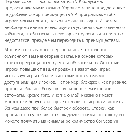
Первый совет — воспользоваться VIP-бонусами,
предоставляемыми казино. Хорошее казино предоставляет
подробный обзор преимуществ VIP-программы, чтобы
игроки могли понять, насколько она выгодна. Игрокам
необходимо внимательно изучить условия своего личного
кабинета, чтобы понять некоторые недостатки и начать с
недостатков, прежде чем переходить к преимуществам.
Многие очень важные персональные технологии
объясняют вам некоторые факты, на основе которых
ставки превращаются в детали обязательств. Опытные
игроки повышают ваши продажи в азартных играх,
используя игры с более высокими показателями,
доступными для игроков. Например, блэкджек, как правило,
приносит больше бонусов лояльности, чем игровые
автоматы. Кроме того, многие онлайн-казино имеют
множители бонусов, которые позволяют игрокам вносить
бонусы даже при более быстром обороте. Ставки, как
правило, по сути являются академическими, поскольку вы
можете получить максимальное количество бонусов VIP.