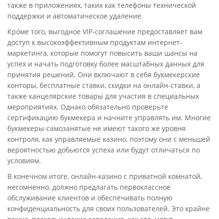
также в приложениях, таких как телефоны технической
поддержки и автоматическое удаление.
Кроме того, выгодное VIP-соглашение предоставляет вам
доступ к высокоэффективным продуктам интернет-
маркетинга, которые помогут повысить ваши шансы на
успех и начать подготовку более масштабных данных для
принятия решений. Они включают в себя букмекерские
конторы, бесплатные ставки, скидки на онлайн-ставки, а
также канцелярские товары для участия в специальных
мероприятиях. Однако обязательно проверьте
сертификацию букмекера и начните управлять им. Многие
букмекеры-самозанятые не имеют такого же уровня
контроля, как управляемые казино, поэтому они с меньшей
вероятностью добьются успеха или будут отличаться по
условиям.
В конечном итоге, онлайн-казино с приватной комнатой,
несомненно, должно предлагать первоклассное
обслуживание клиентов и обеспечивать полную
конфиденциальность для своих пользователей. Это крайне