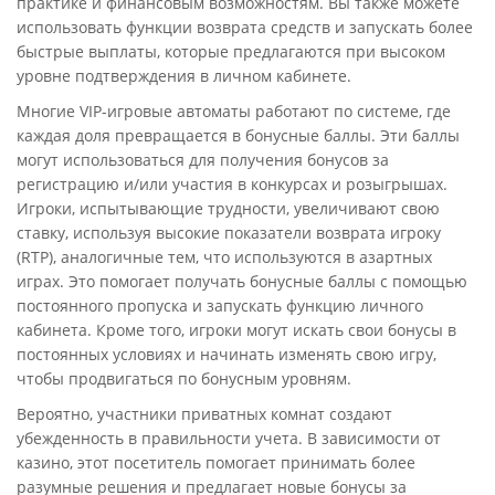
практике и финансовым возможностям. Вы также можете
использовать функции возврата средств и запускать более
быстрые выплаты, которые предлагаются при высоком
уровне подтверждения в личном кабинете.
Многие VIP-игровые автоматы работают по системе, где
каждая доля превращается в бонусные баллы. Эти баллы
могут использоваться для получения бонусов за
регистрацию и/или участия в конкурсах и розыгрышах.
Игроки, испытывающие трудности, увеличивают свою
ставку, используя высокие показатели возврата игроку
(RTP), аналогичные тем, что используются в азартных
играх. Это помогает получать бонусные баллы с помощью
постоянного пропуска и запускать функцию личного
кабинета. Кроме того, игроки могут искать свои бонусы в
постоянных условиях и начинать изменять свою игру,
чтобы продвигаться по бонусным уровням.
Вероятно, участники приватных комнат создают
убежденность в правильности учета. В зависимости от
казино, этот посетитель помогает принимать более
разумные решения и предлагает новые бонусы за