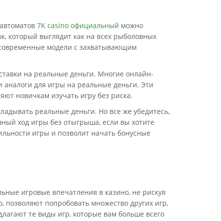
 автоматов
7K casino официальный
можно
к, который выглядит как на всех рыболовных
в современные модели с захватывающим
ставки на реальные деньги. Многие онлайн-
и аналоги для игры на реальные деньги. Эти
ляют новичкам изучать игру без риска.
ладывать реальные деньги. Но все же убедитесь,
ный ход игры без отыгрыша, если вы хотите
тильности игры и позволит начать бонусные
ьные игровые впечатления в казино, не рискуя
о, позволяют попробовать множество других игр,
лагают те виды игр, которые вам больше всего