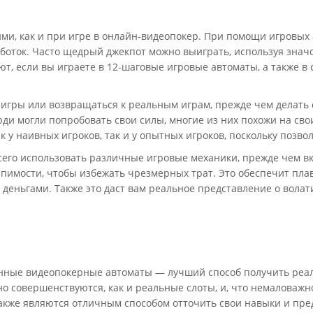
ими, как и при игре в онлайн-видеопокер. При помощи игровых
оток. Часто щедрый джекпот можно выиграть, используя значо
ют, если вы играете в 12-шаговые игровые автоматы, а также 
игры или возвращаться к реальным играм, прежде чем делать 
ди могли попробовать свои силы, многие из них похожи на сво
к у наивных игроков, так и у опытных игроков, поскольку позво
всего использовать различные игровые механики, прежде чем вк
имости, чтобы избежать чрезмерных трат. Это обеспечит плав
д деньгами. Также это даст вам реальное представление о вола
онные видеопокерные автоматы — лучший способ получить реал
о совершенствуются, как и реальные слоты, и, что немаловажн
кже являются отличным способом отточить свои навыки и пред