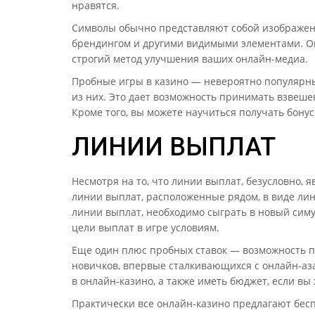
нравятся.
Символы обычно представляют собой изображен
брендингом и другими видимыми элементами. Они
строгий метод улучшения ваших онлайн-медиа.
Пробные игры в казино — невероятно популярный
из них. Это дает возможность принимать взвеш
Кроме того, вы можете научиться получать бонус
ЛИНИИ ВЫПЛАТ
Несмотря на то, что линии выплат, безусловно,
линии выплат, расположенные рядом, в виде лин
линии выплат, необходимо сыграть в новый симу
цели выплат в игре условиям.
Еще один плюс пробных ставок — возможность по
новичков, впервые сталкивающихся с онлайн-а
в онлайн-казино, а также иметь бюджет, если в
Практически все онлайн-казино предлагают бесп