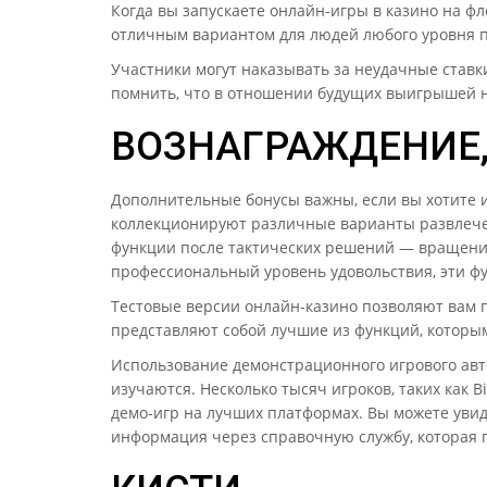
Когда вы запускаете онлайн-игры в казино на ф
отличным вариантом для людей любого уровня по
Участники могут наказывать за неудачные ставк
помнить, что в отношении будущих выигрышей н
ВОЗНАГРАЖДЕНИЕ,
Дополнительные бонусы важны, если вы хотите и
коллекционируют различные варианты развлечен
функции после тактических решений — вращени
профессиональный уровень удовольствия, эти ф
Тестовые версии онлайн-казино позволяют вам 
представляют собой лучшие из функций, которым
Использование демонстрационного игрового авто
изучаются. Несколько тысяч игроков, таких как 
демо-игр на лучших платформах. Вы можете увид
информация через справочную службу, которая п