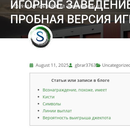
ИГОРНОЕ ЗАВЕДЕНИ
9:00 AM To 6:00 PM
info@shalimar.sl
ПРОБНАЯ ВЕРСИЯ И
August 11, 2025
gbrar3763
Uncategorize
Статьи или записи в блоге
Вознаграждение, похоже, имеет
Кисти
Символы
Линии выплат
Вероятность выигрыша джекпота