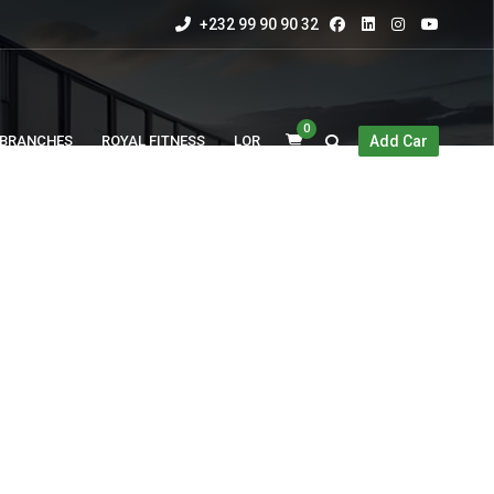
+232 99 90 90 32
0
BRANCHES
ROYAL FITNESS
LOR
Add Car