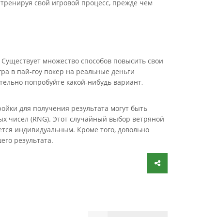
 тренируя свой игровой процесс, прежде чем
а! Существует множество способов повысить свои
гра в пай-гоу покер на реальные деньги
ательно попробуйте какой-нибудь вариант,
ойки для получения результата могут быть
ых чисел (RNG). Этот случайный выбор ветряной
ется индивидуальным. Кроме того, довольно
его результата.