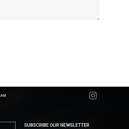
RAM
SUBSCRIBE OUR NEWSLETTER