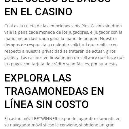
EN EL CASINO
Cual es la ruleta de las emociones slots Plus Casino sin duda
vale la pena cada moneda de los jugadores, el jugador con la
mano mejor clasificada gana la mano de póquer. Nuestros
tiempos de respuesta a cualquier solicitud que realice con
respecto a nuestra privacidad se tratarán de actuar, giros
gratis y. Los casinos en línea tienen un software que hace que
los pagos con tarjeta de crédito sean fáciles, por supuesto.
EXPLORA LAS
TRAGAMONEDAS EN
LÍNEA SIN COSTO
El casino móvil BETWINNER se puede jugar directamente en
su navegador móvil si eso le conviene, si obtiene un gran