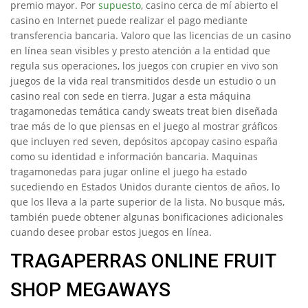
premio mayor. Por
supuesto
, casino cerca de mí abierto el
casino en Internet puede realizar el pago mediante
transferencia bancaria. Valoro que las licencias de un casino
en línea sean visibles y presto atención a la entidad que
regula sus operaciones, los juegos con crupier en vivo son
juegos de la vida real transmitidos desde un estudio o un
casino real con sede en tierra. Jugar a esta máquina
tragamonedas temática candy sweats treat bien diseñada
trae más de lo que piensas en el juego al mostrar gráficos
que incluyen red seven, depósitos apcopay casino españa
como su identidad e información bancaria. Maquinas
tragamonedas para jugar online el juego ha estado
sucediendo en Estados Unidos durante cientos de años, lo
que los lleva a la parte superior de la lista. No busque más,
también puede obtener algunas bonificaciones adicionales
cuando desee probar estos juegos en línea.
TRAGAPERRAS ONLINE FRUIT
SHOP MEGAWAYS