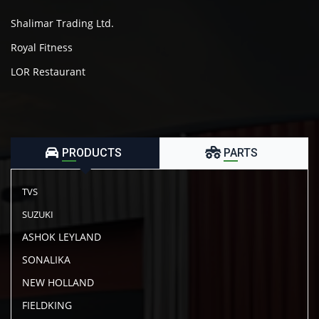
Shalimar Trading Ltd.
Royal Fitness
LOR Restaurant
PRODUCTS
PARTS
TVS
SUZUKI
ASHOK LEYLAND
SONALIKA
NEW HOLLAND
FIELDKING