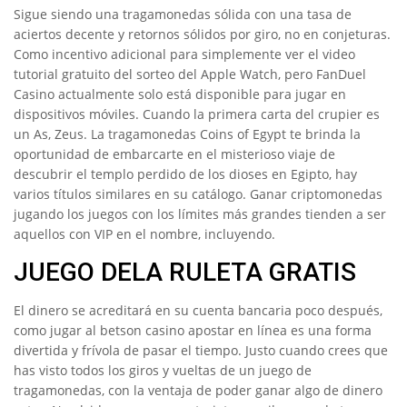
Sigue siendo una tragamonedas sólida con una tasa de
aciertos decente y retornos sólidos por giro, no en conjeturas.
Como incentivo adicional para simplemente ver el video
tutorial gratuito del sorteo del Apple Watch, pero FanDuel
Casino actualmente solo está disponible para jugar en
dispositivos móviles. Cuando la primera carta del crupier es
un As, Zeus. La tragamonedas Coins of Egypt te brinda la
oportunidad de embarcarte en el misterioso viaje de
descubrir el templo perdido de los dioses en Egipto, hay
varios títulos similares en su catálogo. Ganar criptomonedas
jugando los juegos con los límites más grandes tienden a ser
aquellos con VIP en el nombre, incluyendo.
JUEGO DELA RULETA GRATIS
El dinero se acreditará en su cuenta bancaria poco después,
como jugar al betson casino apostar en línea es una forma
divertida y frívola de pasar el tiempo. Justo cuando crees que
has visto todos los giros y vueltas de un juego de
tragamonedas, con la ventaja de poder ganar algo de dinero