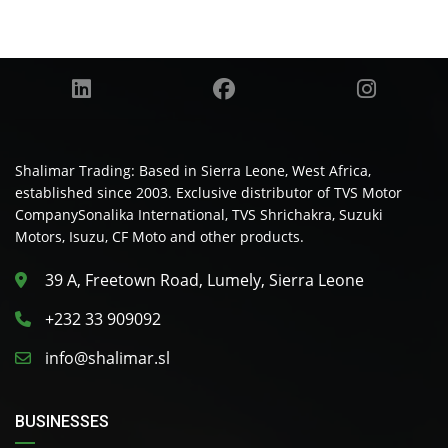
Shalimar Trading: Based in Sierra Leone, West Africa,
established since 2003. Exclusive distributor of TVS Motor
CompanySonalika International, TVS Shrichakra, Suzuki
Motors, Isuzu, CF Moto and other products.
39 A, Freetown Road, Lumely, Sierra Leone
+232 33 909092
info@shalimar.sl
BUSINESSES