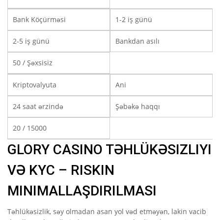
Bank Köçürməsi
1-2 iş günü
2-5 iş günü
Bankdan asılı
50 / Şəxsisiz
Kriptovalyuta
Ani
24 saat ərzində
Şəbəkə haqqı
20 / 15000
GLORY CASINO TƏHLÜKƏSIZLIYI
VƏ KYC – RISKIN
MINIMALLAŞDIRILMASI
Təhlükəsizlik, səy olmadan asan yol vəd etməyən, lakin vacib