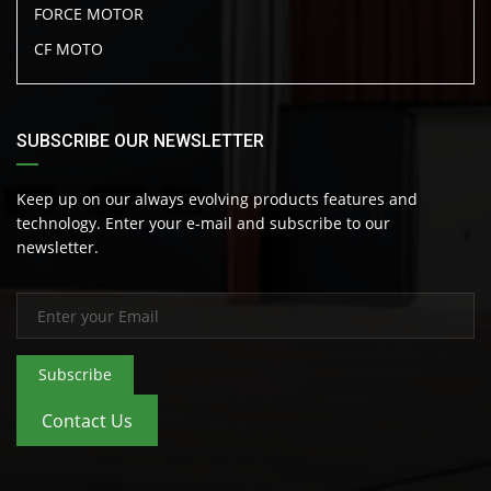
FORCE MOTOR
CF MOTO
SUBSCRIBE OUR NEWSLETTER
Keep up on our always evolving products features and
technology. Enter your e-mail and subscribe to our
newsletter.
Subscribe
Contact Us