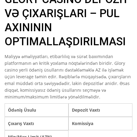
VƏ ÇIXARIŞLARI – PUL
AXINININ
OPTIMALLAŞDIRILMASI
Maliyyə əməliyyatları, etibarlılıq və sürət baxımından
platformanın ən kritik yoxlama nöqtələrindən biridir. Glory
casino yerli ödəniş üsullarını dəstəkləməklə AZ ilə işləmək
üçün leverage təmin edir. Rəqiblərlə müqayisədə, çıxarışların
emal müddəti orta səviyyədədir, lakin depozitlər anidir. Əsas
diqqət, komissiyasız ödəniş üsullarını seçməyə və
minimum/maksimum limitlərə yönəldilməlidir.
Ödəniş Üsulu
Depozit Vaxtı
Çıxarış Vaxtı
Komissiya
Min/Max Limit (AZN)