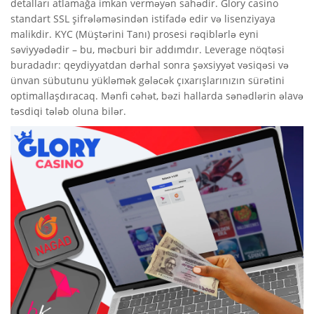
detalları atlamağa imkan verməyən sahədir. Glory casino
standart SSL şifrələməsindən istifadə edir və lisenziyaya
malikdir. KYC (Müştərini Tanı) prosesi rəqiblərlə eyni
səviyyədədir – bu, məcburi bir addımdır. Leverage nöqtəsi
buradadır: qeydiyyatdan dərhal sonra şəxsiyyət vəsiqəsi və
ünvan sübutunu yükləmək gələcək çıxarışlarınızın sürətini
optimallaşdıracaq. Mənfi cəhət, bəzi hallarda sənədlərin əlavə
təsdiqi tələb oluna bilər.