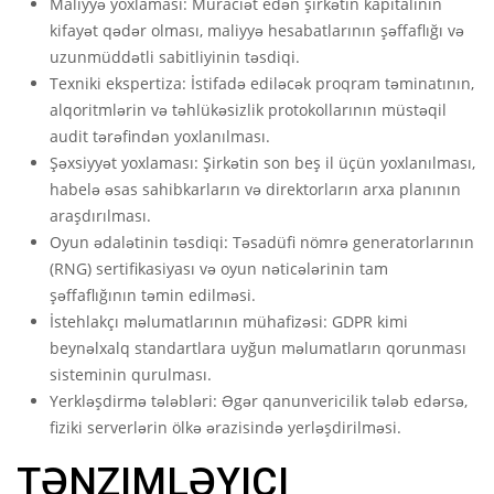
Maliyyə yoxlaması: Müraciət edən şirkətin kapitalının
kifayət qədər olması, maliyyə hesabatlarının şəffaflığı və
uzunmüddətli sabitliyinin təsdiqi.
Texniki ekspertiza: İstifadə ediləcək proqram təminatının,
alqoritmlərin və təhlükəsizlik protokollarının müstəqil
audit tərəfindən yoxlanılması.
Şəxsiyyət yoxlaması: Şirkətin son beş il üçün yoxlanılması,
habelə əsas sahibkarların və direktorların arxa planının
araşdırılması.
Oyun ədalətinin təsdiqi: Təsadüfi nömrə generatorlarının
(RNG) sertifikasiyası və oyun nəticələrinin tam
şəffaflığının təmin edilməsi.
İstehlakçı məlumatlarının mühafizəsi: GDPR kimi
beynəlxalq standartlara uyğun məlumatların qorunması
sisteminin qurulması.
Yerkləşdirmə tələbləri: Əgər qanunvericilik tələb edərsə,
fiziki serverlərin ölkə ərazisində yerləşdirilməsi.
TƏNZIMLƏYICI