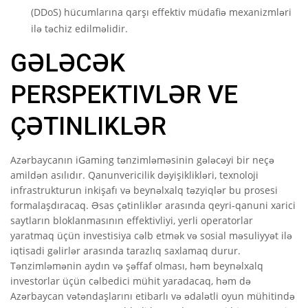
(DDoS) hücumlarına qarşı effektiv müdafiə mexanizmləri
ilə təchiz edilməlidir.
GƏLƏCƏK
PERSPEKTIVLƏR VE
ÇƏTINLIKLƏR
Azərbaycanın iGaming tənzimləməsinin gələcəyi bir neçə
amildən asılıdır. Qanunvericilik dəyişiklikləri, texnoloji
infrastrukturun inkişafı və beynəlxalq təzyiqlər bu prosesi
formalaşdıracaq. Əsas çətinliklər arasında qeyri-qanuni xarici
saytların bloklanmasının effektivliyi, yerli operatorlar
yaratmaq üçün investisiya cəlb etmək və sosial məsuliyyət ilə
iqtisadi gəlirlər arasında tarazlıq saxlamaq durur.
Tənzimləmənin aydın və şəffaf olması, həm beynəlxalq
investorlar üçün cəlbedici mühit yaradacaq, həm də
Azərbaycan vətəndaşlarını etibarlı və ədalətli oyun mühitində