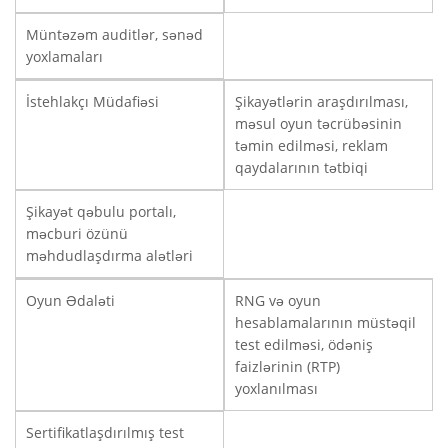
Müntəzəm auditlər, sənəd
yoxlamaları
İstehlakçı Müdafiəsi
Şikayətlərin araşdırılması,
məsul oyun təcrübəsinin
təmin edilməsi, reklam
qaydalarının tətbiqi
Şikayət qəbulu portalı,
məcburi özünü
məhdudlaşdırma alətləri
Oyun Ədaləti
RNG və oyun
hesablamalarının müstəqil
test edilməsi, ödəniş
faizlərinin (RTP)
yoxlanılması
Sertifikatlaşdırılmış test