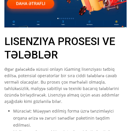
LISENZIYA PROSESI VE
TƏLƏBLƏR
Əgər gələcəkdə xüsusi onlayn iGaming lisenziyası tətbiq
edilsə, potensial operatorlar bir sıra ciddi tələblərə cavab
verməli olacaqlar. Bu proses çox mərhələli olmaqla,
təhlükəsizlik, maliyyə sabitliyi və texniki bacarıq tələblərini
özündə birləşdirəcək. Lisenziya almaq üçün əsas addımlar
aşağıdakı kimi gözlənilə bilər.
Müraciət: Müəyyən edilmiş forma üzrə tənzimləyici
orqana ərizə və zəruri sənədlər paketinin təqdim
edilməsi.