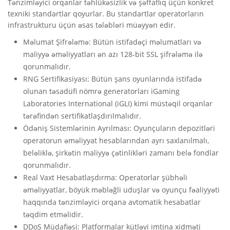
Tənzimləyici orqanlar təhlükəsizlik və şəffaflıq üçün konkret
texniki standartlar qoyurlar. Bu standartlar operatorların
infrastrukturu üçün əsas tələbləri müəyyən edir.
Məlumat Şifrələmə: Bütün istifadəçi məlumatları və
maliyyə əməliyyatları ən azı 128-bit SSL şifrələmə ilə
qorunmalıdır.
RNG Sertifikasiyası: Bütün şans oyunlarında istifadə
olunan təsadüfi nömrə generatorları iGaming
Laboratories International (iGLI) kimi müstəqil orqanlar
tərəfindən sertifikatlaşdırılmalıdır.
Ödəniş Sistemlərinin Ayrılması: Oyunçuların depozitləri
operatorun əməliyyat hesablarından ayrı saxlanılmalı,
beləliklə, şirkətin maliyyə çətinlikləri zamanı belə fondlar
qorunmalıdır.
Real Vaxt Hesabatlaşdırma: Operatorlar şübhəli
əməliyyatlar, böyük məbləğli uduşlar və oyunçu fəaliyyəti
haqqında tənzimləyici orqana avtomatik hesabatlar
təqdim etməlidir.
DDoS Müdafiəsi: Platformalar kütləvi imtina xidməti