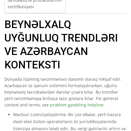
təhlükəsizlik protokollarının
sertifikasiyası
BEYNƏLXALQ
UYĞUNLUQ TRENDLƏRI
VE AZƏRBAYCAN
KONTEKSTI
Dünyada iGaming tənzimləməsi davamlı olaraq inkişaf edir.
Azərbaycan öz qanuni sistemini formalaşdırarkən, uğurlu
beynəlxalq təcrübələrdən dərslər çıxara bilər. Bu trendlər
yerli tənzimləməyə birbaşa təsir göstərə bilər. For general
context and terms, see
problem gambling helpline
.
Məcburi Lisenziyalaşdırma: Bir çox ölkələr, yerli bazara
daxil olan bütün operatorların öz yurisdiksiyalarında
lisenziya almasını tələb edir. Bu, vergi gəlirlərini artırır və