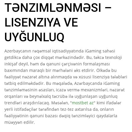
TƏNZIMLƏNMƏSI –
LISENZIYA VE
UYĞUNLUQ
Azerbaycanın rəqəmsal iqtisadiyyatında iGaming sahəsi
getdikcə daha çox diqqət mərkəzindədir. Bu, təkcə texnoloji
inkişaf deyil, həm də qanuni çərçivənin formalaşması
baxımından maraqlı bir mərhələni əks etdirir. Ölkədə bu
fəaliyyət nəzarət altına alınmaqda və xüsusi lisenziya tələbləri
tətbiq edilməkdədir. Bu məqalədə, Azərbaycanda iGaming
tənzimləməsinin əsasları, icazə vermə mexanizmləri, nəzarət
orqanları və beynəlxalq təcrübə ilə uyğunlaşan uyğunluq
trendləri araşdırılacaq. Məsələn, "
mostbet az
" kimi ifadələr
yerli istifadəçilər tərəfindən tez-tez axtarılsa da, onların
fəaliyyətinin qanuni bazası dəqiq tənzimləyici qaydalarla
müəyyən edilir.