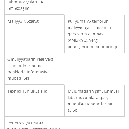
laboratoriyaları ilə
əməkdaşlıq
Maliyyə Nəzarəti
Pul yuma və terrorun
maliyyələşdirilməsinin
qarşısının alınması
(AML/KYC), vergi
ödənişlərinin monitorinqi
Əməliyyatların real vaxt
rejimində izlənməsi,
banklarla informasiya
mübadiləsi
Texniki Təhlükəsizlik
Məlumatların şifrələnməsi,
kiberhücumlara qarşı
müdafiə standartlarının
tələbi
Penetrasiya testləri,