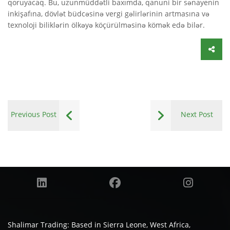
qoruyacaq. Bu, uzunmüddətli baxımda, qanuni bir sənayenin
inkişafına, dövlət büdcəsinə vergi gəlirlərinin artmasına və
texnoloji biliklərin ölkəyə köçürülməsinə kömək edə bilər.
Previous Post
Next Post
Shalimar Trading: Based in Sierra Leone, West Africa,