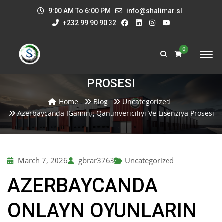
9:00 AM To 6:00 PM
info@shalimar.sl
+232 99 90 90 32
0
AZERBAYCANDA IGAMING
QANUNVERICILIYI VE LISENZIYA
PROSESI
Home
Blog
Uncategorized
Azerbaycanda IGaming Qanunvericiliyi Ve Lisenziya Prosesi
March 7, 2026
gbrar3763
Uncategorized
AZERBAYCANDA
ONLAYN OYUNLARIN