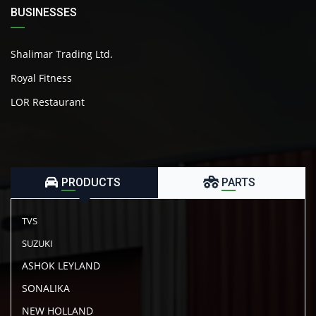
BUSINESSES
Shalimar Trading Ltd.
Royal Fitness
LOR Restaurant
PRODUCTS
PARTS
TVS
SUZUKI
ASHOK LEYLAND
SONALIKA
NEW HOLLAND