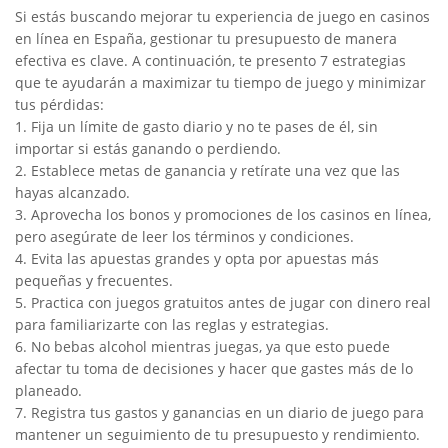
Si estás buscando mejorar tu experiencia de juego en casinos
en línea en España, gestionar tu presupuesto de manera
efectiva es clave. A continuación, te presento 7 estrategias
que te ayudarán a maximizar tu tiempo de juego y minimizar
tus pérdidas:
1. Fija un límite de gasto diario y no te pases de él, sin
importar si estás ganando o perdiendo.
2. Establece metas de ganancia y retírate una vez que las
hayas alcanzado.
3. Aprovecha los bonos y promociones de los casinos en línea,
pero asegúrate de leer los términos y condiciones.
4. Evita las apuestas grandes y opta por apuestas más
pequeñas y frecuentes.
5. Practica con juegos gratuitos antes de jugar con dinero real
para familiarizarte con las reglas y estrategias.
6. No bebas alcohol mientras juegas, ya que esto puede
afectar tu toma de decisiones y hacer que gastes más de lo
planeado.
7. Registra tus gastos y ganancias en un diario de juego para
mantener un seguimiento de tu presupuesto y rendimiento.