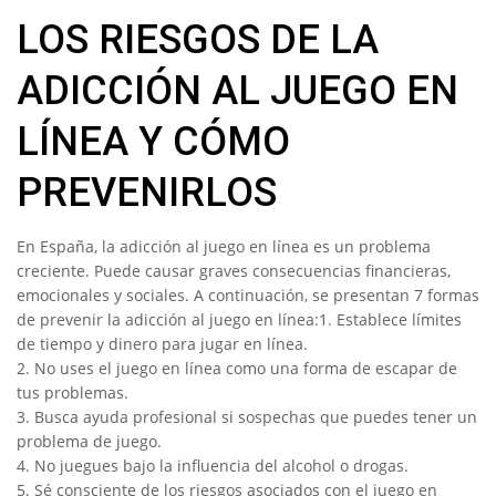
LOS RIESGOS DE LA
ADICCIÓN AL JUEGO EN
LÍNEA Y CÓMO
PREVENIRLOS
En España, la adicción al juego en línea es un problema
creciente. Puede causar graves consecuencias financieras,
emocionales y sociales. A continuación, se presentan 7 formas
de prevenir la adicción al juego en línea:1. Establece límites
de tiempo y dinero para jugar en línea.
2. No uses el juego en línea como una forma de escapar de
tus problemas.
3. Busca ayuda profesional si sospechas que puedes tener un
problema de juego.
4. No juegues bajo la influencia del alcohol o drogas.
5. Sé consciente de los riesgos asociados con el juego en