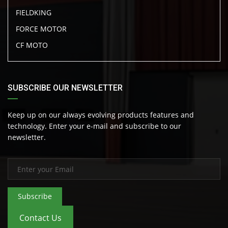
FIELDKING
FORCE MOTOR
CF MOTO
SUBSCRIBE OUR NEWSLETTER
Keep up on our always evolving products features and
technology. Enter your e-mail and subscribe to our
newsletter.
Subscribe
Contact Us