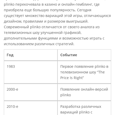
plinko перекочевала в казино и онлайн-гемблинг, где
приобрела еще большую популярность. Сегодня
существует множество вариаций этой игры, отличающихся
дизайном, правилами и размером выигрышей.
Современный plinko отличается от своего аналога из
телевизионных шоу улучшенной графикой,
дополнительными функциями и возможностью играть с
использованием различных стратегий.
Год
Событие
1983
Первое появление plinko в
телевизионном шоу “The
Price Is Right”
2000-е
Появление онлайн-версий
plinko
2010-е
Разработка различных
вариаций plinko с