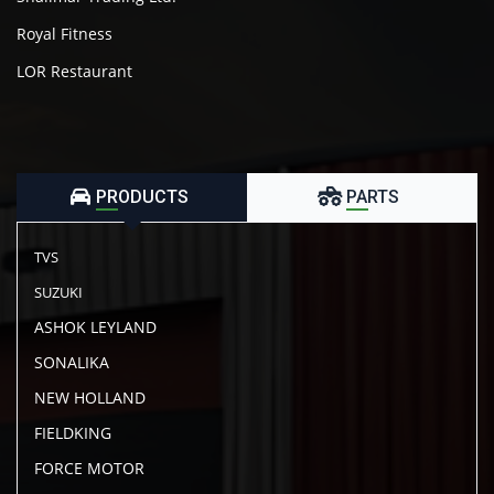
Royal Fitness
LOR Restaurant
PRODUCTS
PARTS
TVS
SUZUKI
ASHOK LEYLAND
SONALIKA
NEW HOLLAND
FIELDKING
FORCE MOTOR