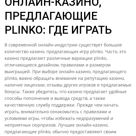
ОНЛАЙН-КАЗИНО,
ПРЕДЛАГАЮЩИЕ
PLINKO: ГДЕ ИГРАТЬ
В современной онлайн-индустрии существует большое
количество казино, предлагающих игру plinko. Часто, это
казино предлагают различные вариации plinko,
отличающиеся дизайном, правилами и размером
выигрышей. При выборе онлайн-казино, предлагающего
plinko, важно обращать внимание на репутацию казино,
наличие лицензии, отзывы других игроков и предлагаемые
бонусы. Также убедитесь, что казино предлагает удобные
способы пополнения и вывода средств, а также
качественную службу поддержки. Прежде чем начать
играть, внимательно ознакомьтесь с правилами и
условиями игры, чтобы избежать недоразумений и
неприятных сюрпризов. Лучшие онлайн-казино,
предлагающие plinko, обычно предоставляют своим