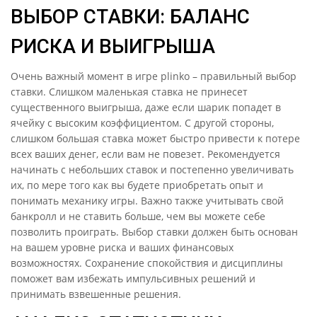
ВЫБОР СТАВКИ: БАЛАНС
РИСКА И ВЫИГРЫША
Очень важный момент в игре plinko – правильный выбор
ставки. Слишком маленькая ставка не принесет
существенного выигрыша, даже если шарик попадет в
ячейку с высоким коэффициентом. С другой стороны,
слишком большая ставка может быстро привести к потере
всех ваших денег, если вам не повезет. Рекомендуется
начинать с небольших ставок и постепенно увеличивать
их, по мере того как вы будете приобретать опыт и
понимать механику игры. Важно также учитывать свой
банкролл и не ставить больше, чем вы можете себе
позволить проиграть. Выбор ставки должен быть основан
на вашем уровне риска и ваших финансовых
возможностях. Сохранение спокойствия и дисциплины
поможет вам избежать импульсивных решений и
принимать взвешенные решения.