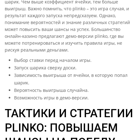
шарик. Чем выше коэффициент ячейки, тем больше
выигрыш. Важно помнить, что plinko – это игра случая, и
результат каждого запуска непредсказуем. Однако,
понимание вероятностей и знание различных стратегий
может повысить ваши шансы на успех. Большинство
онлайн-казино предлагают демо-версии plinko, где вы
можете потренироваться и изучить правила игры, не
рискуя реальными деньгами.
Выбор ставки перед началом игры.
Запуск шарика сверху доски.
Зависимость выигрыша от ячейки, в которую попал
шарик.
Вероятность выигрыша случайна.
Возможность игры в демо-версии.
ТАКТИКИ И СТРАТЕГИИ
PLINKO: ПОВЫШАЕМ