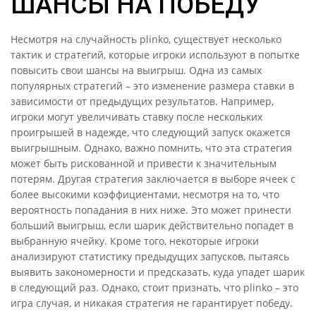
ШАНСЫ НА ПОБЕДУ
Несмотря на случайность plinko, существует несколько
тактик и стратегий, которые игроки используют в попытке
повысить свои шансы на выигрыш. Одна из самых
популярных стратегий – это изменение размера ставки в
зависимости от предыдущих результатов. Например,
игроки могут увеличивать ставку после нескольких
проигрышей в надежде, что следующий запуск окажется
выигрышным. Однако, важно помнить, что эта стратегия
может быть рискованной и привести к значительным
потерям. Другая стратегия заключается в выборе ячеек с
более высокими коэффициентами, несмотря на то, что
вероятность попадания в них ниже. Это может принести
больший выигрыш, если шарик действительно попадет в
выбранную ячейку. Кроме того, некоторые игроки
анализируют статистику предыдущих запусков, пытаясь
выявить закономерности и предсказать, куда упадет шарик
в следующий раз. Однако, стоит признать, что plinko – это
игра случая, и никакая стратегия не гарантирует победу.