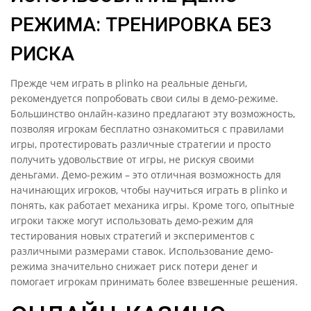
РЕЖИМА: ТРЕНИРОВКА БЕЗ
РИСКА
Прежде чем играть в plinko на реальные деньги,
рекомендуется попробовать свои силы в демо-режиме.
Большинство онлайн-казино предлагают эту возможность,
позволяя игрокам бесплатно ознакомиться с правилами
игры, протестировать различные стратегии и просто
получить удовольствие от игры, не рискуя своими
деньгами. Демо-режим – это отличная возможность для
начинающих игроков, чтобы научиться играть в plinko и
понять, как работает механика игры. Кроме того, опытные
игроки также могут использовать демо-режим для
тестирования новых стратегий и экспериментов с
различными размерами ставок. Использование демо-
режима значительно снижает риск потери денег и
помогает игрокам принимать более взвешенные решения.