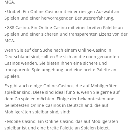
MGA.
• Unibet: Ein Online-Casino mit einer riesigen Auswahl an
Spielen und einer hervorragenden Benutzererfahrung.
• 888 Casino: Ein Online-Casino mit einer breiten Palette an
Spielen und einer sicheren und transparenten Lizenz von der
MGA.
Wenn Sie auf der Suche nach einem Online-Casino in
Deutschland sind, sollten Sie sich an die oben genannten
Casinos wenden. Sie bieten Ihnen eine sichere und
transparente Spielumgebung und eine breite Palette an
Spielen.
Es gibt auch einige Online-Casinos, die auf Mobilgeräten
spielbar sind. Diese sind ideal für Sie, wenn Sie gerne auf
dem Go spielen möchten. Einige der bekanntesten und
beliebtesten Online-Casinos in Deutschland, die auf
Mobilgeräten spielbar sind, sind:
• Mobile Casino: Ein Online-Casino, das auf Mobilgeräten
spielbar ist und eine breite Palette an Spielen bietet.