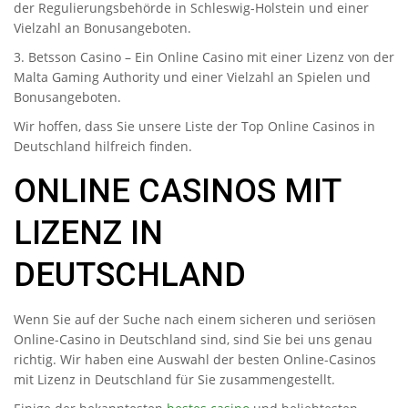
der Regulierungsbehörde in Schleswig-Holstein und einer
Vielzahl an Bonusangeboten.
3. Betsson Casino – Ein Online Casino mit einer Lizenz von der
Malta Gaming Authority und einer Vielzahl an Spielen und
Bonusangeboten.
Wir hoffen, dass Sie unsere Liste der Top Online Casinos in
Deutschland hilfreich finden.
ONLINE CASINOS MIT
LIZENZ IN
DEUTSCHLAND
Wenn Sie auf der Suche nach einem sicheren und seriösen
Online-Casino in Deutschland sind, sind Sie bei uns genau
richtig. Wir haben eine Auswahl der besten Online-Casinos
mit Lizenz in Deutschland für Sie zusammengestellt.