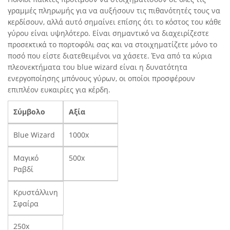
γραμμές πληρωμής για να αυξήσουν τις πιθανότητές τους να
κερδίσουν, αλλά αυτό σημαίνει επίσης ότι το κόστος του κάθε
γύρου είναι υψηλότερο. Είναι σημαντικό να διαχειρίζεστε
προσεκτικά το πορτοφόλι σας και να στοιχηματίζετε μόνο το
ποσό που είστε διατεθειμένοι να χάσετε. Ένα από τα κύρια
πλεονεκτήματα του blue wizard είναι η δυνατότητα
ενεργοποίησης μπόνους γύρων, οι οποίοι προσφέρουν
επιπλέον ευκαιρίες για κέρδη.
Σύμβολο
Αξία
Blue Wizard
1000x
Μαγικό
500x
Ραβδί
Κρυστάλλινη
Σφαίρα
250x