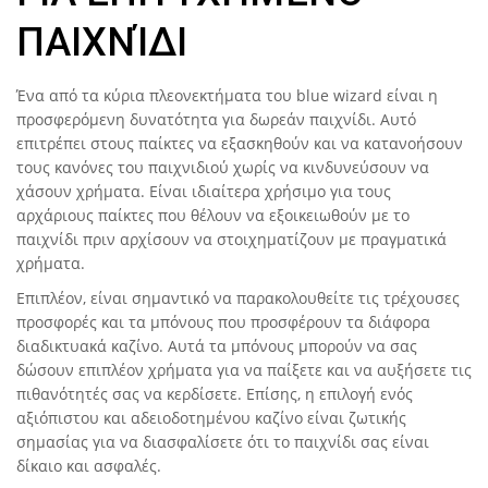
ΠΑΙΧΝΊΔΙ
Ένα από τα κύρια πλεονεκτήματα του blue wizard είναι η
προσφερόμενη δυνατότητα για δωρεάν παιχνίδι. Αυτό
επιτρέπει στους παίκτες να εξασκηθούν και να κατανοήσουν
τους κανόνες του παιχνιδιού χωρίς να κινδυνεύσουν να
χάσουν χρήματα. Είναι ιδιαίτερα χρήσιμο για τους
αρχάριους παίκτες που θέλουν να εξοικειωθούν με το
παιχνίδι πριν αρχίσουν να στοιχηματίζουν με πραγματικά
χρήματα.
Επιπλέον, είναι σημαντικό να παρακολουθείτε τις τρέχουσες
προσφορές και τα μπόνους που προσφέρουν τα διάφορα
διαδικτυακά καζίνο. Αυτά τα μπόνους μπορούν να σας
δώσουν επιπλέον χρήματα για να παίξετε και να αυξήσετε τις
πιθανότητές σας να κερδίσετε. Επίσης, η επιλογή ενός
αξιόπιστου και αδειοδοτημένου καζίνο είναι ζωτικής
σημασίας για να διασφαλίσετε ότι το παιχνίδι σας είναι
δίκαιο και ασφαλές.