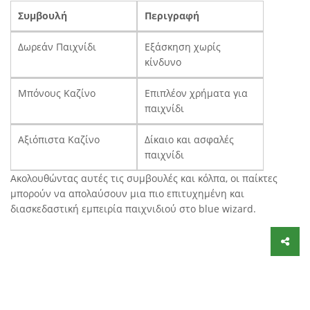
Συμβουλή
Περιγραφή
Δωρεάν Παιχνίδι
Εξάσκηση χωρίς
κίνδυνο
Μπόνους Καζίνο
Επιπλέον χρήματα για
παιχνίδι
Αξιόπιστα Καζίνο
Δίκαιο και ασφαλές
παιχνίδι
Ακολουθώντας αυτές τις συμβουλές και κόλπα, οι παίκτες
μπορούν να απολαύσουν μια πιο επιτυχημένη και
διασκεδαστική εμπειρία παιχνιδιού στο blue wizard.