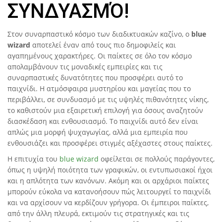
ΣΥΝΔΥΑΣΜΌ!
Στον συναρπαστικό κόσμο των διαδικτυακών καζίνο, ο
blue
wizard
αποτελεί έναν από τους πιο δημοφιλείς και
αγαπημένους χαρακτήρες. Οι παίκτες σε όλο τον κόσμο
απολαμβάνουν τις μοναδικές εμπειρίες και τις
συναρπαστικές δυνατότητες που προσφέρει αυτό το
παιχνίδι. Η ατμόσφαιρα μυστηρίου και μαγείας που το
περιβάλλει, σε συνδυασμό με τις υψηλές πιθανότητες νίκης,
το καθιστούν μια εξαιρετική επιλογή για όσους αναζητούν
διασκέδαση και ενθουσιασμό. Το παιχνίδι αυτό δεν είναι
απλώς μια μορφή ψυχαγωγίας, αλλά μια εμπειρία που
ενθουσιάζει και προσφέρει στιγμές αξέχαστες στους παίκτες.
Η επιτυχία του
blue wizard
οφείλεται σε πολλούς παράγοντες,
όπως η υψηλή ποιότητα των γραφικών, οι εντυπωσιακοί ήχοι
και η απλότητα των κανόνων. Ακόμη και οι αρχάριοι παίκτες
μπορούν εύκολα να κατανοήσουν πώς λειτουργεί το παιχνίδι
και να αρχίσουν να κερδίζουν γρήγορα. Οι έμπειροι παίκτες,
από την άλλη πλευρά, εκτιμούν τις στρατηγικές και τις