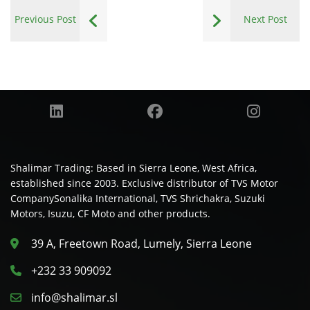
Previous Post
Next Post
Shalimar Trading: Based in Sierra Leone, West Africa,
established since 2003. Exclusive distributor of TVS Motor
CompanySonalika International, TVS Shrichakra, Suzuki
Motors, Isuzu, CF Moto and other products.
39 A, Freetown Road, Lumely, Sierra Leone
+232 33 909092
info@shalimar.sl