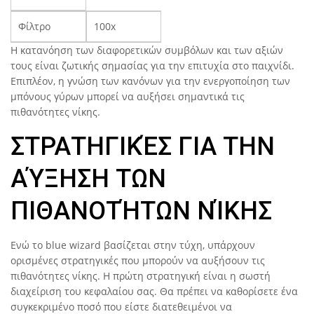
Φίλτρο
100x
Η κατανόηση των διαφορετικών συμβόλων και των αξιών
τους είναι ζωτικής σημασίας για την επιτυχία στο παιχνίδι.
Επιπλέον, η γνώση των κανόνων για την ενεργοποίηση των
μπόνους γύρων μπορεί να αυξήσει σημαντικά τις
πιθανότητες νίκης.
ΣΤΡΑΤΗΓΙΚΈΣ ΓΙΑ ΤΗΝ
ΑΎΞΗΣΗ ΤΩΝ
ΠΙΘΑΝΟΤΉΤΩΝ ΝΊΚΗΣ
Ενώ το blue wizard βασίζεται στην τύχη, υπάρχουν
ορισμένες στρατηγικές που μπορούν να αυξήσουν τις
πιθανότητες νίκης. Η πρώτη στρατηγική είναι η σωστή
διαχείριση του κεφαλαίου σας. Θα πρέπει να καθορίσετε ένα
συγκεκριμένο ποσό που είστε διατεθειμένοι να