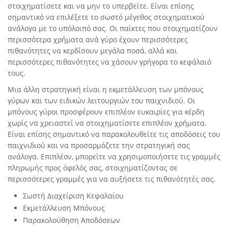
στοιχηματίσετε και να μην το υπερβείτε. Είναι επίσης
σημαντικό να επιλέξετε το σωστό μέγεθος στοιχηματικού
ανάλογα με το υπόλοιπό σας. Οι παίκτες που στοιχηματίζουν
περισσότερα χρήματα ανά γύρο έχουν περισσότερες
πιθανότητες να κερδίσουν μεγάλα ποσά, αλλά και
περισσότερες πιθανότητες να χάσουν γρήγορα το κεφάλαιό
τους.
Μια άλλη στρατηγική είναι η εκμετάλλευση των μπόνους
γύρων και των ειδικών λειτουργιών του παιχνιδιού. Οι
μπόνους γύροι προσφέρουν επιπλέον ευκαιρίες για κέρδη
χωρίς να χρειαστεί να στοιχηματίσετε επιπλέον χρήματα.
Είναι επίσης σημαντικό να παρακολουθείτε τις αποδόσεις του
παιχνιδιού και να προσαρμόζετε την στρατηγική σας
ανάλογα. Επιπλέον, μπορείτε να χρησιμοποιήσετε τις γραμμές
πληρωμής προς όφελός σας, στοιχηματίζοντας σε
περισσότερες γραμμές για να αυξήσετε τις πιθανότητές σας.
Σωστή Διαχείριση Κεφαλαίου
Εκμετάλλευση Μπόνους
Παρακολούθηση Αποδόσεων