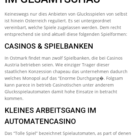
Keineswegs nur dies Anbieten von Glucksspielen von selbst
ist hinein Osterreich reguliert. Es sei untergeordnet
vereinbart, welche Spiele zugelassen werden. Dem recht
entsprechend sie sind aktuell diese folgenden Spielformen:
CASINOS & SPIELBANKEN
In Ostmark findet man zwolf Spielbanken, die bei Casinos
Austria betrieben seien. Wie einziger Trager dieser
staatlichen Konzession chapeau das unternehmen dadurch
welches Monopol auf das “Enorme Durchgang�. Folgsam
kann parece in betrieb Casinotischen unter anderem
Glucksspielautomaten damit hohe Einsatze in betracht
kommen.
KLEINES ARBEITSGANG IM
AUTOMATENCASINO
Das “Tolle Spiel” bezeichnet Spielautomaten, as part of denen