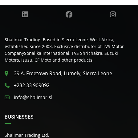
Shalimar Trading: Based in Sierra Leone, West Africa,
established since 2003. Exclusive distributor of TVS Motor
CompanySonalika International, TVS Shrichakra, Suzuki
Motors, Isuzu, CF Moto and other products.
39 A, Freetown Road, Lumely, Sierra Leone
+232 33 909092
info@shalimar.sl
BUSINESSES
Shalimar Trading Ltd.