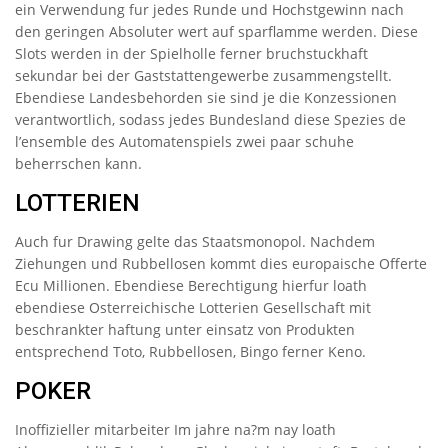
ein Verwendung fur jedes Runde und Hochstgewinn nach
den geringen Absoluter wert auf sparflamme werden. Diese
Slots werden in der Spielholle ferner bruchstuckhaft
sekundar bei der Gaststattengewerbe zusammengstellt.
Ebendiese Landesbehorden sie sind je die Konzessionen
verantwortlich, sodass jedes Bundesland diese Spezies de
l’ensemble des Automatenspiels zwei paar schuhe
beherrschen kann.
LOTTERIEN
Auch fur Drawing gelte das Staatsmonopol. Nachdem
Ziehungen und Rubbellosen kommt dies europaische Offerte
Ecu Millionen. Ebendiese Berechtigung hierfur loath
ebendiese Osterreichische Lotterien Gesellschaft mit
beschrankter haftung unter einsatz von Produkten
entsprechend Toto, Rubbellosen, Bingo ferner Keno.
POKER
Inoffizieller mitarbeiter Im jahre na?m nay loath