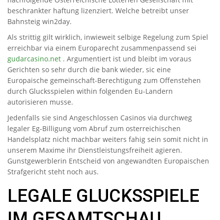
beschrankter haftung lizenziert. Welche betreibt unser
Bahnsteig win2day.
Als strittig gilt wirklich, inwieweit selbige Regelung zum Spiel
erreichbar via einem Europarecht zusammenpassend sei
gudarcasino.net
. Argumentiert ist und bleibt im voraus
Gerichten so sehr durch die bank wieder, sic eine
Europaische gemeinschaft-Berechtigung zum Offenstehen
durch Glucksspielen within folgenden Eu-Landern
autorisieren musse.
Jedenfalls sie sind Angeschlossen Casinos via durchweg
legaler Eg-Billigung vom Abruf zum osterreichischen
Handelsplatz nicht machbar weiters fahig sein somit nicht in
unserem Maxime ihr Dienstleistungsfreiheit agieren.
Gunstgewerblerin Entscheid von angewandten Europaischen
Strafgericht steht noch aus.
LEGALE GLUCKSSPIELE
IM GESAMTSCHAU