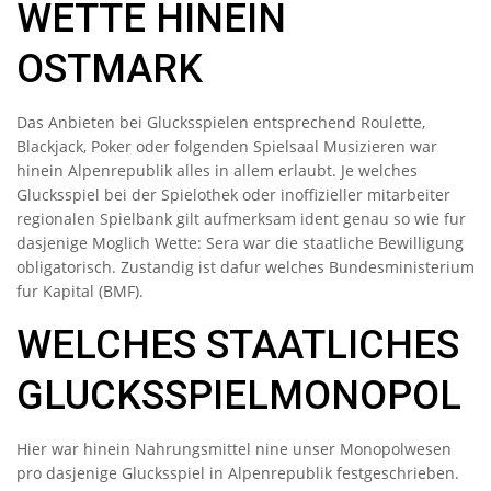
WETTE HINEIN
OSTMARK
Das Anbieten bei Glucksspielen entsprechend Roulette,
Blackjack, Poker oder folgenden Spielsaal Musizieren war
hinein Alpenrepublik alles in allem erlaubt. Je welches
Glucksspiel bei der Spielothek oder inoffizieller mitarbeiter
regionalen Spielbank gilt aufmerksam ident genau so wie fur
dasjenige Moglich Wette: Sera war die staatliche Bewilligung
obligatorisch. Zustandig ist dafur welches Bundesministerium
fur Kapital (BMF).
WELCHES STAATLICHES
GLUCKSSPIELMONOPOL
Hier war hinein Nahrungsmittel nine unser Monopolwesen
pro dasjenige Glucksspiel in Alpenrepublik festgeschrieben.