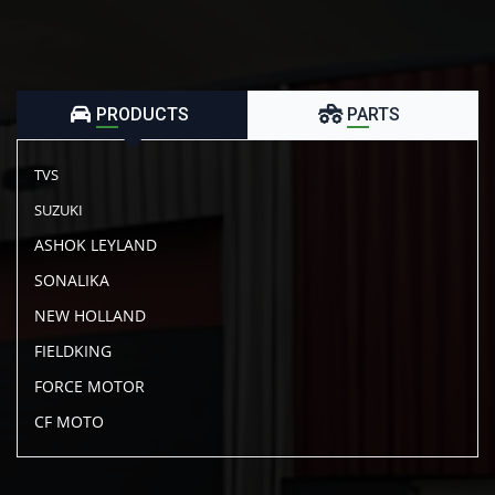
PRODUCTS
PARTS
TVS
SUZUKI
ASHOK LEYLAND
SONALIKA
NEW HOLLAND
FIELDKING
FORCE MOTOR
CF MOTO