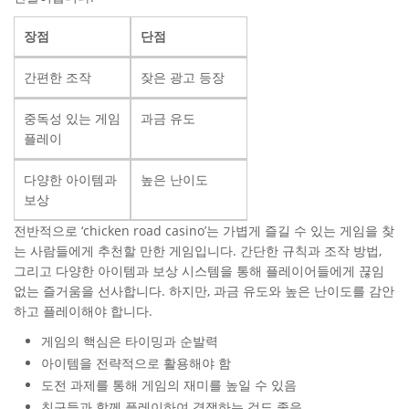
장점
단점
간편한 조작
잦은 광고 등장
중독성 있는 게임
과금 유도
플레이
다양한 아이템과
높은 난이도
보상
전반적으로 ‘chicken road casino’는 가볍게 즐길 수 있는 게임을 찾
는 사람들에게 추천할 만한 게임입니다. 간단한 규칙과 조작 방법,
그리고 다양한 아이템과 보상 시스템을 통해 플레이어들에게 끊임
없는 즐거움을 선사합니다. 하지만, 과금 유도와 높은 난이도를 감안
하고 플레이해야 합니다.
게임의 핵심은 타이밍과 순발력
아이템을 전략적으로 활용해야 함
도전 과제를 통해 게임의 재미를 높일 수 있음
친구들과 함께 플레이하여 경쟁하는 것도 좋음