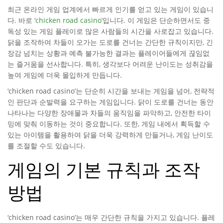
최근 온라인 게임 업계에서 빠르게 인기를 얻고 있는 게임이 있습니
다. 바로 ‘
chicken road casino
’입니다. 이 게임은 단순하면서도 중
독성 있는 게임 플레이로 많은 사람들의 시간을 사로잡고 있습니다.
닭을 조작하여 차들이 오가는 도로를 건너는 간단한 규칙이지만, 긴
장감 넘치는 상황과 예측 불가능한 결과는 플레이어들에게 끊임없
는 즐거움을 선사합니다. 특히, 생각보다 어려운 난이도는 성취감을
높여 게임에 더욱 몰입하게 만듭니다.
‘chicken road casino’는 단순히 시간을 보내는 게임을 넘어, 전략적
인 판단과 순발력을 요구하는 게임입니다. 닭이 도로를 건너는 동안
나타나는 다양한 장애물과 차들의 움직임을 파악하고, 안전한 타이
밍에 맞춰 이동하는 것이 중요합니다. 또한, 게임 내에서 획득할 수
있는 아이템을 활용하여 닭을 더욱 강력하게 만들거나, 게임 난이도
를 조절할 수도 있습니다.
게임의 기본 규칙과 조작
방법
‘chicken road casino’는 매우 간단한 규칙을 가지고 있습니다. 플레