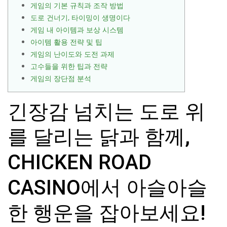
게임의 기본 규칙과 조작 방법
도로 건너기, 타이밍이 생명이다
게임 내 아이템과 보상 시스템
아이템 활용 전략 및 팁
게임의 난이도와 도전 과제
고수들을 위한 팁과 전략
게임의 장단점 분석
긴장감 넘치는 도로 위
를 달리는 닭과 함께,
CHICKEN ROAD
CASINO에서 아슬아슬
한 행운을 잡아보세요!