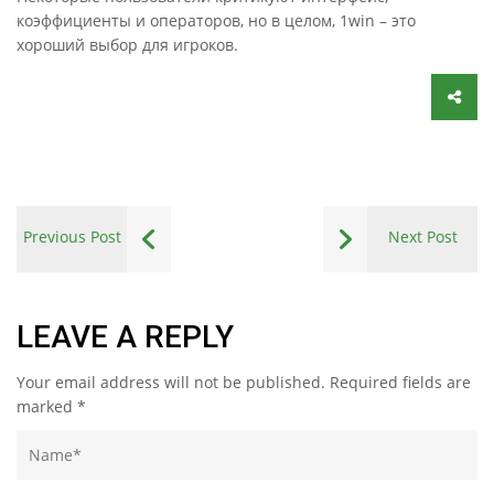
коэффициенты и операторов, но в целом, 1win – это
хороший выбор для игроков.
Previous Post
Next Post
LEAVE A REPLY
Your email address will not be published.
Required fields are
marked
*