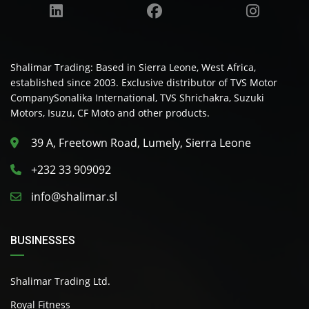
Shalimar Trading: Based in Sierra Leone, West Africa,
established since 2003. Exclusive distributor of TVS Motor
CompanySonalika International, TVS Shrichakra, Suzuki
Motors, Isuzu, CF Moto and other products.
39 A, Freetown Road, Lumely, Sierra Leone
+232 33 909092
info@shalimar.sl
BUSINESSES
Shalimar Trading Ltd.
Royal Fitness