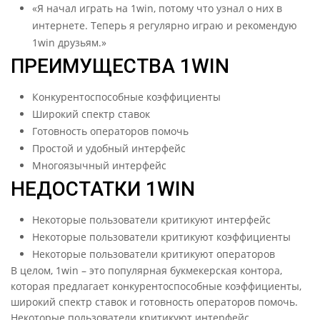
«Я начал играть на 1win, потому что узнал о них в
интернете. Теперь я регулярно играю и рекомендую
1win друзьям.»
ПРЕИМУЩЕСТВА 1WIN
Конкурентоспособные коэффициенты
Широкий спектр ставок
Готовность операторов помочь
Простой и удобный интерфейс
Многоязычный интерфейс
НЕДОСТАТКИ 1WIN
Некоторые пользователи критикуют интерфейс
Некоторые пользователи критикуют коэффициенты
Некоторые пользователи критикуют операторов
В целом, 1win – это популярная букмекерская контора,
которая предлагает конкурентоспособные коэффициенты,
широкий спектр ставок и готовность операторов помочь.
Некоторые пользователи критикуют интерфейс,