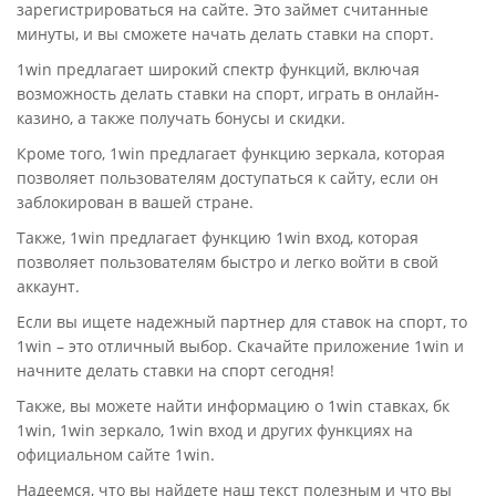
зарегистрироваться на сайте. Это займет считанные
минуты, и вы сможете начать делать ставки на спорт.
1win предлагает широкий спектр функций, включая
возможность делать ставки на спорт, играть в онлайн-
казино, а также получать бонусы и скидки.
Кроме того, 1win предлагает функцию зеркала, которая
позволяет пользователям доступаться к сайту, если он
заблокирован в вашей стране.
Также, 1win предлагает функцию 1win вход, которая
позволяет пользователям быстро и легко войти в свой
аккаунт.
Если вы ищете надежный партнер для ставок на спорт, то
1win – это отличный выбор. Скачайте приложение 1win и
начните делать ставки на спорт сегодня!
Также, вы можете найти информацию о 1win ставках, бк
1win, 1win зеркало, 1win вход и других функциях на
официальном сайте 1win.
Надеемся, что вы найдете наш текст полезным и что вы