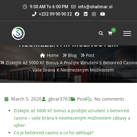
9:00 AM To 6:00 PM
info@shalimar.sl
+232 99 90 90 32
ZÍSKEJTE AŽ 5000 KČ BONUS A
PROŽIJTE VZRUŠENÍ S BETONRED
0
CASINO – VAŠE BRÁNA K
NEOMEZENÝM MOŽNOSTEM
Home
Blog
Post
Získejte Až 5000 Kč Bonus A Prožijte Vzrušení S Betonred Casino
– Vaše Brána K Neomezeným Možnostem
March 5, 2026
gbrar3763
Post
No comments
Získejte až 5000 Kč bonus a prožijte vzrušení s betonred
casino – vaše brána k neomezeným možnostem zábavy a
výher.
Co je betonred casino a co ho odlišuje?