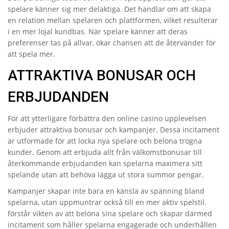
spelare känner sig mer delaktiga. Det handlar om att skapa
en relation mellan spelaren och plattformen, vilket resulterar
i en mer lojal kundbas. När spelare känner att deras
preferenser tas på allvar, ökar chansen att de återvänder för
att spela mer.
ATTRAKTIVA BONUSAR OCH
ERBJUDANDEN
För att ytterligare förbättra den online casino upplevelsen
erbjuder attraktiva bonusar och kampanjer. Dessa incitament
är utformade för att locka nya spelare och belöna trogna
kunder. Genom att erbjuda allt från välkomstbonusar till
återkommande erbjudanden kan spelarna maximera sitt
spelande utan att behöva lägga ut stora summor pengar.
Kampanjer skapar inte bara en känsla av spänning bland
spelarna, utan uppmuntrar också till en mer aktiv spelstil.
förstår vikten av att belöna sina spelare och skapar därmed
incitament som håller spelarna engagerade och underhållen