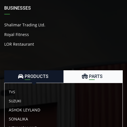
BUSINESSES
Shalimar Trading Ltd.
Royal Fitness
LOR Restaurant
PRODUCTS
PARTS
TVS
SUZUKI
ASHOK LEYLAND
SONALIKA