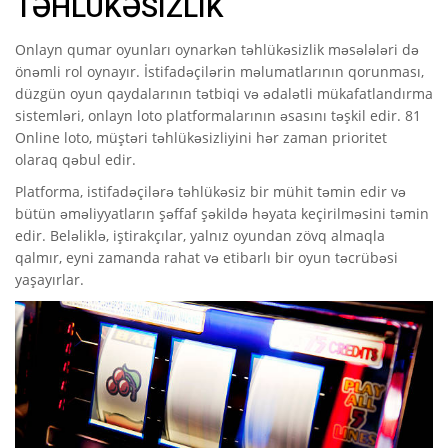
TƏHLÜKƏSIZLIK
Onlayn qumar oyunları oynarkən təhlükəsizlik məsələləri də
önəmli rol oynayır. İstifadəçilərin məlumatlarının qorunması,
düzgün oyun qaydalarının tətbiqi və ədalətli mükafatlandırma
sistemləri, onlayn loto platformalarının əsasını təşkil edir. 81
Online loto, müştəri təhlükəsizliyini hər zaman prioritet
olaraq qəbul edir.
Platforma, istifadəçilərə təhlükəsiz bir mühit təmin edir və
bütün əməliyyatların şəffaf şəkildə həyata keçirilməsini təmin
edir. Beləliklə, iştirakçılar, yalnız oyundan zövq almaqla
qalmır, eyni zamanda rahat və etibarlı bir oyun təcrübəsi
yaşayırlar.