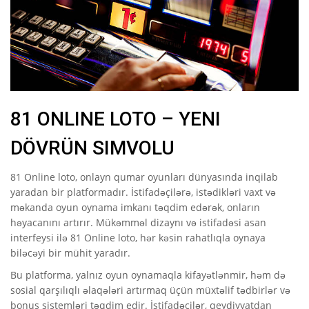
81 ONLINE LOTO – YENI
DÖVRÜN SIMVOLU
81 Online loto, onlayn qumar oyunları dünyasında inqilab
yaradan bir platformadır. İstifadəçilərə, istədikləri vaxt və
məkanda oyun oynama imkanı təqdim edərək, onların
həyacanını artırır. Mükəmməl dizaynı və istifadəsi asan
interfeysi ilə 81 Online loto, hər kəsin rahatlıqla oynaya
biləcəyi bir mühit yaradır.
Bu platforma, yalnız oyun oynamaqla kifayətlənmir, həm də
sosial qarşılıqlı əlaqələri artırmaq üçün müxtəlif tədbirlər və
bonus sistemləri təqdim edir. İstifadəçilər, qeydiyyatdan