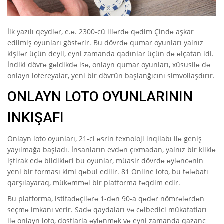
İlk yazılı qeydlər, e.ə. 2300-cü illərdə qədim Çində aşkar
edilmiş oyunları göstərir. Bu dövrdə qumar oyunları yalnız
kişilər üçün deyil, eyni zamanda qadınlar üçün də əlçatan idi.
İndiki dövrə gəldikdə isə, onlayn qumar oyunları, xüsusilə də
onlayn lotereyalar, yeni bir dövrün başlanğıcını simvollaşdırır.
ONLAYN LOTO OYUNLARININ
INKIŞAFI
Onlayn loto oyunları, 21-ci əsrin texnoloji inqilabı ilə geniş
yayılmağa başladı. İnsanların evdən çıxmadan, yalnız bir kliklə
iştirak edə bildikləri bu oyunlar, müasir dövrdə əyləncənin
yeni bir forması kimi qəbul edilir. 81 Online loto, bu tələbatı
qarşılayaraq, mükəmməl bir platforma təqdim edir.
Bu platforma, istifadəçilərə 1-dən 90-a qədər nömrələrdən
seçmə imkanı verir. Sadə qaydaları və cəlbedici mükafatları
ilə onlayn loto, dostlarla əylənmək və eyni zamanda qazanc