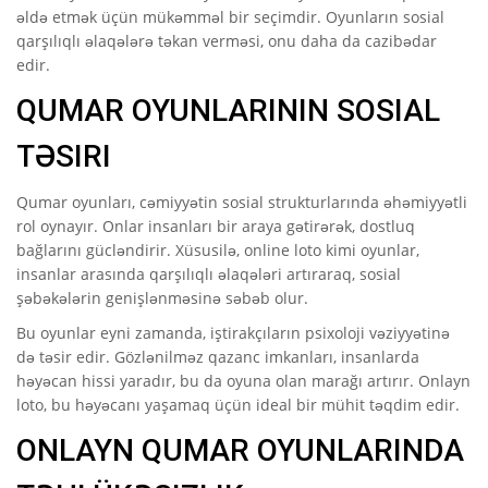
əldə etmək üçün mükəmməl bir seçimdir. Oyunların sosial
qarşılıqlı əlaqələrə təkan verməsi, onu daha da cazibədar
edir.
QUMAR OYUNLARININ SOSIAL
TƏSIRI
Qumar oyunları, cəmiyyətin sosial strukturlarında əhəmiyyətli
rol oynayır. Onlar insanları bir araya gətirərək, dostluq
bağlarını gücləndirir. Xüsusilə, online loto kimi oyunlar,
insanlar arasında qarşılıqlı əlaqələri artıraraq, sosial
şəbəkələrin genişlənməsinə səbəb olur.
Bu oyunlar eyni zamanda, iştirakçıların psixoloji vəziyyətinə
də təsir edir. Gözlənilməz qazanc imkanları, insanlarda
həyəcan hissi yaradır, bu da oyuna olan marağı artırır. Onlayn
loto, bu həyəcanı yaşamaq üçün ideal bir mühit təqdim edir.
ONLAYN QUMAR OYUNLARINDA