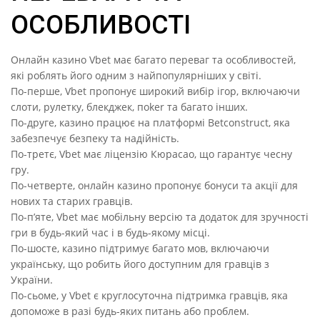
ОСОБЛИВОСТІ
Онлайн казино Vbet має багато переваг та особливостей,
які роблять його одним з найпопулярніших у світі.
По-перше, Vbet пропонує широкий вибір ігор, включаючи
слоти, рулетку, блекджек, пoker та багато інших.
По-друге, казино працює на платформі Betconstruct, яка
забезпечує безпеку та надійність.
По-третє, Vbet має ліцензію Кюрасао, що гарантує чесну
гру.
По-четверте, онлайн казино пропонує бонуси та акції для
нових та старих гравців.
По-п’яте, Vbet має мобільну версію та додаток для зручності
гри в будь-який час і в будь-якому місці.
По-шосте, казино підтримує багато мов, включаючи
українську, що робить його доступним для гравців з
України.
По-сьоме, у Vbet є круглосуточна підтримка гравців, яка
допоможе в разі будь-яких питань або проблем.