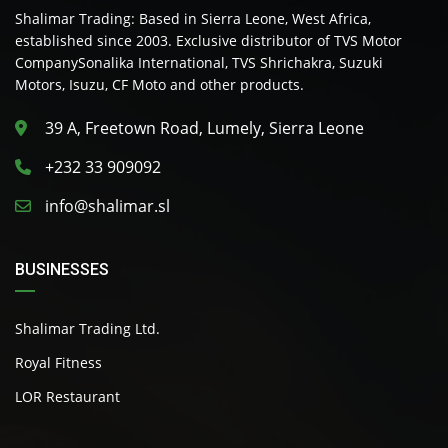
Shalimar Trading: Based in Sierra Leone, West Africa,
established since 2003. Exclusive distributor of TVS Motor
CompanySonalika International, TVS Shrichakra, Suzuki
Motors, Isuzu, CF Moto and other products.
39 A, Freetown Road, Lumely, Sierra Leone
+232 33 909092
info@shalimar.sl
BUSINESSES
Shalimar Trading Ltd.
Royal Fitness
LOR Restaurant