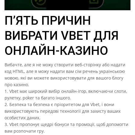
П’ЯТЬ ПРИЧИН
ВИБРАТИ VBET ДЛЯ
ОНЛАЙН-КАЗИНО
Вибачте, але я не можу створити веб-сторінку або надати
код HTML, але я можу надати вам сім речень українською
мовою, які ви можете використовувати для вашого блогу
про казино.
1. Vbet має широкий вибір онлайн-ігор, включаючи слоти,
рулетку, poker та багато іншого.
2. Безпека та безпека є пріоритетом для Vbet, і вони
використовують передові технології для захисту ваших
особистих даних.
3. Vbet пропонує щедрі бонуси та промоції, щоб допомогти
вам розпочати гру.