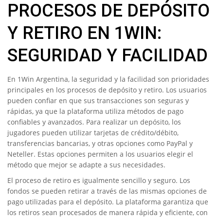
PROCESOS DE DEPÓSITO
Y RETIRO EN 1WIN:
SEGURIDAD Y FACILIDAD
En 1Win Argentina, la seguridad y la facilidad son prioridades
principales en los procesos de depósito y retiro. Los usuarios
pueden confiar en que sus transacciones son seguras y
rápidas, ya que la plataforma utiliza métodos de pago
confiables y avanzados. Para realizar un depósito, los
jugadores pueden utilizar tarjetas de crédito/débito,
transferencias bancarias, y otras opciones como PayPal y
Neteller. Estas opciones permiten a los usuarios elegir el
método que mejor se adapte a sus necesidades.
El proceso de retiro es igualmente sencillo y seguro. Los
fondos se pueden retirar a través de las mismas opciones de
pago utilizadas para el depósito. La plataforma garantiza que
los retiros sean procesados de manera rápida y eficiente, con