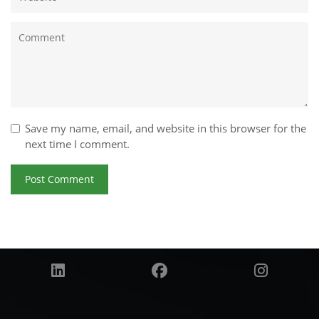
Save my name, email, and website in this browser for the
next time I comment.