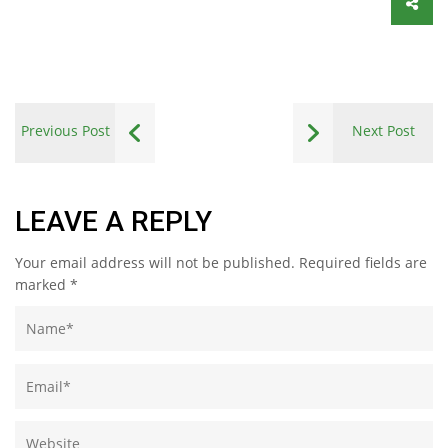
Previous Post
Next Post
LEAVE A REPLY
Your email address will not be published.
Required fields are
marked
*