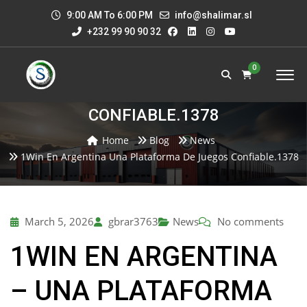
9:00 AM To 6:00 PM
info@shalimar.sl
+232 99 90 90 32
0
1WIN EN ARGENTINA UNA
PLATAFORMA DE JUEGOS
CONFIABLE.1378
Home
Blog
News
1Win En Argentina Una Plataforma De Juegos Confiable.1378
March 5, 2026
gbrar3763
News
No comments
1WIN EN ARGENTINA
– UNA PLATAFORMA