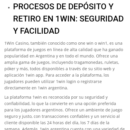
PROCESOS DE DEPÓSITO Y
RETIRO EN 1WIN: SEGURIDAD
Y FACILIDAD
1Win Casino, también conocido como one win o win1, es una
plataforma de juegos en línea de alta calidad que ha ganado
popularidad en Argentina y en todo el mundo. Ofrece una
amplia gama de juegos, incluyendo tragamonedas, ruletas,
póker y más, todos disponibles a través de su sitio web y
aplicación 1win app. Para acceder a la plataforma, los
jugadores pueden utilizar 1win login o registrarse
directamente en 1win argentina.
La plataforma 1win es reconocida por su seguridad y
confiabilidad, lo que la convierte en una opción preferida
para los jugadores argentinos. Ofrece un ambiente de juego
seguro y justo, con transacciones confiables y un servicio al
cliente disponible las 24 horas del día, los 7 días de la
semana. Además, 1win argentina cuenta con una variedad de