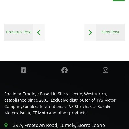
Previous Post
Next Post
Shalimar Trading: Based in Sierra Leone, West Africa,
established since 2003. Exclusive distributor of TVS Motor
CompanySonalika International, TVS Shrichakra, Suzuki
Motors, Isuzu, CF Moto and other products.
39 A, Freetown Road, Lumely, Sierra Leone