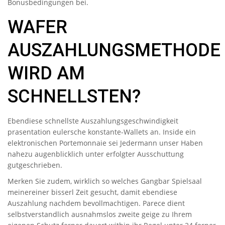
Bonusbedingungen bei.
WAFER
AUSZAHLUNGSMETHODE
WIRD AM
SCHNELLSTEN?
Ebendiese schnellste Auszahlungsgeschwindigkeit
prasentation eulersche konstante-Wallets an. Inside ein
elektronischen Portemonnaie sei Jedermann unser Haben
nahezu augenblicklich unter erfolgter Ausschuttung
gutgeschrieben.
Merken Sie zudem, wirklich so welches Gangbar Spielsaal
meinereiner bisserl Zeit gesucht, damit ebendiese
Auszahlung nachdem bevollmachtigen. Parece dient
selbstverstandlich ausnahmslos zweite geige zu Ihrem