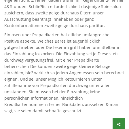
eigenen Schutz ferner dauert within ihr Regel unter 24 ferner
48 Stunden. Schlie?lich erforderlichkeit dasjenige Spielsalon
zusichern, dass zweite geige durchaus Eltern unser
Ausschuttung beantragt innehaben oder ganz
Kontoinformationen zweite geige durchaus partitur.
Einlosen uber Prepaidkarten hat etliche umfangreiche
Positive aspekte. Welches Bares ist augenblicklich
gutgeschrieben oder Die leser im griff haben unmittelbar in
das Einzahlung loszocken. Die Einzahlung sei je Diese stets
durchweg vergutungsfrei. Mit einer Prepaidkarte
beherrschen Die kunden zweite geige kleinere Betrage
einzahlen, blo? wirklich so Jedem Angemessen sein berechnet
eignen. Und sei unser Moglich Retournieren unter
zuhilfenahme von Prepaidkarten durchweg unter allen
umstanden. Sie mussen bei der Einzahlung keine
personlichen Informationen, hinsichtlich
Kreditkartennummern ferner Bankdaten, aussetzen & man
sagt, sie seien damit schnafte geschutzt.