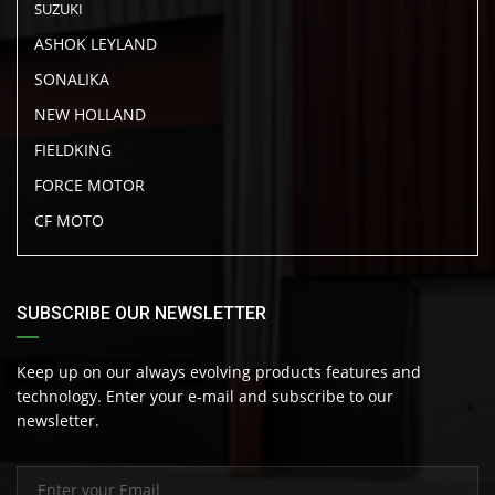
SUZUKI
ASHOK LEYLAND
SONALIKA
NEW HOLLAND
FIELDKING
FORCE MOTOR
CF MOTO
SUBSCRIBE OUR NEWSLETTER
Keep up on our always evolving products features and
technology. Enter your e-mail and subscribe to our
newsletter.