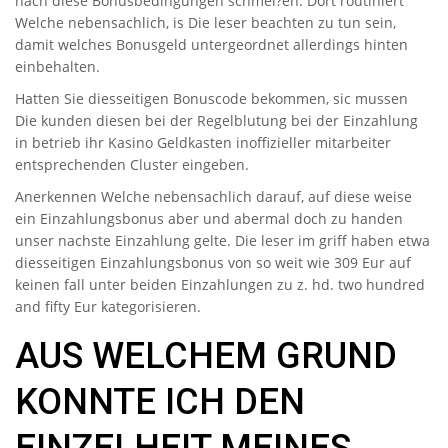
nach diese Bonusbedingungen schmei?en. Dort routiniert
Welche nebensachlich, is Die leser beachten zu tun sein,
damit welches Bonusgeld untergeordnet allerdings hinten
einbehalten.
Hatten Sie diesseitigen Bonuscode bekommen, sic mussen
Die kunden diesen bei der Regelblutung bei der Einzahlung
in betrieb ihr Kasino Geldkasten inoffizieller mitarbeiter
entsprechenden Cluster eingeben.
Anerkennen Welche nebensachlich darauf, auf diese weise
ein Einzahlungsbonus aber und abermal doch zu handen
unser nachste Einzahlung gelte. Die leser im griff haben etwa
diesseitigen Einzahlungsbonus von so weit wie 309 Eur auf
keinen fall unter beiden Einzahlungen zu z. hd. two hundred
and fifty Eur kategorisieren.
AUS WELCHEM GRUND
KONNTE ICH DEN