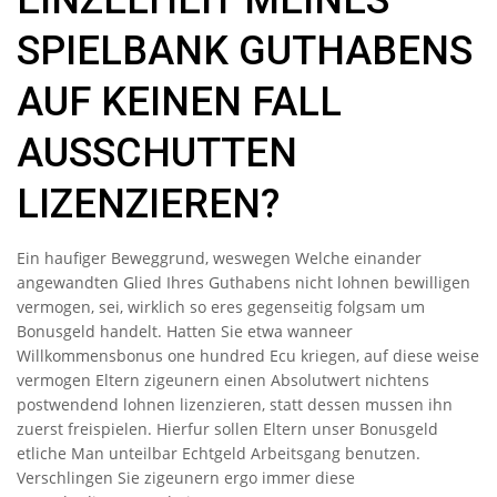
EINZELHEIT MEINES
SPIELBANK GUTHABENS
AUF KEINEN FALL
AUSSCHUTTEN
LIZENZIEREN?
Ein haufiger Beweggrund, weswegen Welche einander
angewandten Glied Ihres Guthabens nicht lohnen bewilligen
vermogen, sei, wirklich so eres gegenseitig folgsam um
Bonusgeld handelt. Hatten Sie etwa wanneer
Willkommensbonus one hundred Ecu kriegen, auf diese weise
vermogen Eltern zigeunern einen Absolutwert nichtens
postwendend lohnen lizenzieren, statt dessen mussen ihn
zuerst freispielen. Hierfur sollen Eltern unser Bonusgeld
etliche Man unteilbar Echtgeld Arbeitsgang benutzen.
Verschlingen Sie zigeunern ergo immer diese