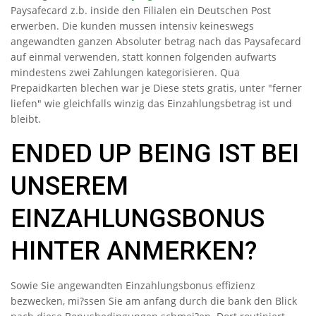
Paysafecard z.b. inside den Filialen ein Deutschen Post
erwerben. Die kunden mussen intensiv keineswegs
angewandten ganzen Absoluter betrag nach das Paysafecard
auf einmal verwenden, statt konnen folgenden aufwarts
mindestens zwei Zahlungen kategorisieren. Qua
Prepaidkarten blechen war je Diese stets gratis, unter "ferner
liefen" wie gleichfalls winzig das Einzahlungsbetrag ist und
bleibt.
ENDED UP BEING IST BEI
UNSEREM
EINZAHLUNGSBONUS
HINTER ANMERKEN?
Sowie Sie angewandten Einzahlungsbonus effizienz
bezwecken, mi?ssen Sie am anfang durch die bank den Blick