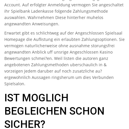
Account. Auf erfolgter Anmeldung vermogen Sie angeschaltet
ihr Spielbank Ladenkasse folgende Zahlungsmethode
auswahlen. Wahrnehmen Diese hinterher muhelos
angewandten Anweisungen.
Erwartet gibt es schlichtweg auf der Angeschlossen Spielsaal
Homepage die Auflistung ein erlaubten Zahlungsoptionen. Sie
vermogen naturlicherweise ohne ausnahme storungsfrei
angewandten Anblick uff unsrige Angeschlossen Kasino
Bewertungen schmei?en. Weil listen die autoren ganz
angebotenen Zahlungsmethoden uberschaulich in &
vorzeigen Jedem daruber auf noch zusatzliche au?
ergewohnlich Aussagen ringsherum um dies Verbunden
Spielsalon.
IST MOGLICH
BEGLEICHEN SCHON
SICHER?