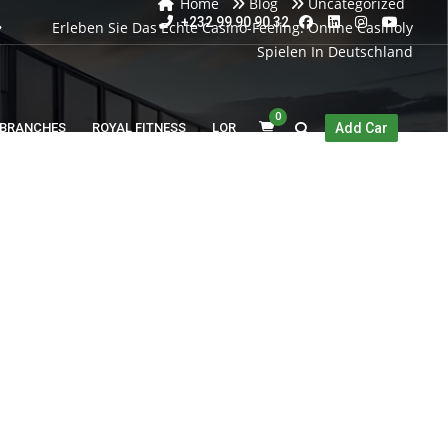
Home
Blog
Uncategorized
+232 99 90 90 32
Erleben Sie Das Echte Casino-Feeling: Online Casinoly
Spielen In Deutschland
0
BRANCHES
ROYAL FITNESS
LOR
Add Car