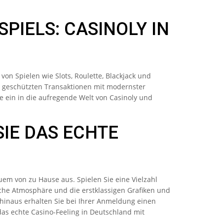
PIELS: CASINOLY IN
von Spielen wie Slots, Roulette, Blackjack und
nd geschützten Transaktionen mit modernster
e ein in die aufregende Welt von Casinoly und
SIE DAS ECHTE
uem von zu Hause aus. Spielen Sie eine Vielzahl
ische Atmosphäre und die erstklassigen Grafiken und
 hinaus erhalten Sie bei Ihrer Anmeldung einen
as echte Casino-Feeling in Deutschland mit