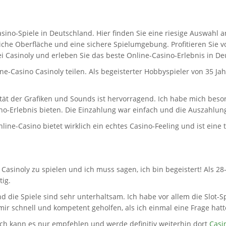
sino-Spiele in Deutschland. Hier finden Sie eine riesige Auswahl an 
liche Oberfläche und eine sichere Spielumgebung. Profitieren Sie
i Casinoly und erleben Sie das beste Online-Casino-Erlebnis in De
Casino Casinoly teilen. Als begeisterter Hobbyspieler von 35 Jahr
tät der Grafiken und Sounds ist hervorragend. Ich habe mich beso
ino-Erlebnis bieten. Die Einzahlung war einfach und die Auszahlung
e-Casino bietet wirklich ein echtes Casino-Feeling und ist eine tol
asinoly zu spielen und ich muss sagen, ich bin begeistert! Als 28
tig.
nd die Spiele sind sehr unterhaltsam. Ich habe vor allem die Slot-
ir schnell und kompetent geholfen, als ich einmal eine Frage hatt
 Ich kann es nur empfehlen und werde definitiv weiterhin dort
Casi