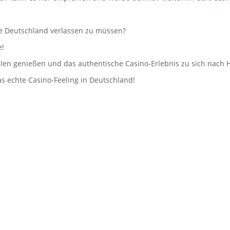
ne Deutschland verlassen zu müssen?
e!
elen genießen und das authentische Casino-Erlebnis zu sich nach 
as echte Casino-Feeling in Deutschland!