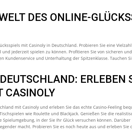
 WELT DES ONLINE-GLÜCKSS
cksspiels mit Casinoly in Deutschland. Probieren Sie eine Vielzahl 
l und jederzeit spielen zu können. Profitieren Sie von sicheren u
ten Kundenservice und Unterhaltung der Spitzenklasse. Tauchen Si
 DEUTSCHLAND: ERLEBEN 
T CASINOLY
chland mit Casinoly und erleben Sie das echte Casino-Feeling beq
 Tischspielen wie Roulette und Blackjack. Genießen Sie die realist
ire Spielumgebung, in der Sie Ihr Glück versuchen können. Darüber
egender macht. Probieren Sie es noch heute aus und erleben Sie d