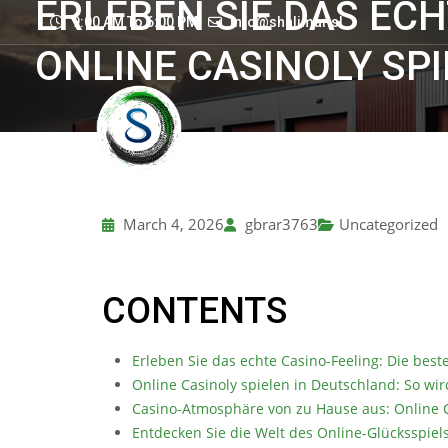
ERLEBEN SIE DAS ECH
9:00 AM To 6:00 PM
info@shalimar.sl
ONLINE CASINOLY SP
March 4, 2026
gbrar3763
Uncategorized
CONTENTS
Erleben Sie das echte Casino-Feeling: Die bes
Online Casinoly spielen in Deutschland: So wir
Casino-Atmosphäre von zu Hause aus: Online C
Entdecken Sie die Welt des Online-Glücksspiel