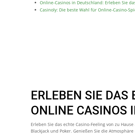
Online-Casinos in Deutschland: Erleben Sie das
Casinoly: Die beste Wahl für Online-Casino-Sp
ERLEBEN SIE DAS 
ONLINE CASINOS 
Erleben Sie das echte Casino-Feeling von zu Hause 
Blackjack und Poker. Genießen Sie die Atmosphäre 