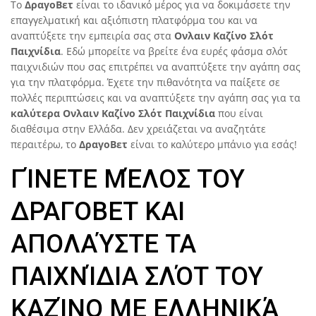
Το
ΔραγοΒετ
είναι το ιδανικό μέρος για να δοκιμάσετε την
επαγγελματική και αξιόπιστη πλατφόρμα του και να
αναπτύξετε την εμπειρία σας στα
Ονλαιν Καζίνο Σλότ
Παιχνίδια
. Εδώ μπορείτε να βρείτε ένα ευρές φάσμα σλότ
παιχνιδιών που σας επιτρέπει να αναπτύξετε την αγάπη σας
για την πλατφόρμα. Έχετε την πιθανότητα να παίξετε σε
πολλές περιπτώσεις και να αναπτύξετε την αγάπη σας για τα
καλύτερα Ονλαιν Καζίνο Σλότ Παιχνίδια
που είναι
διαθέσιμα στην Ελλάδα. Δεν χρειάζεται να αναζητάτε
περαιτέρω, το
ΔραγοΒετ
είναι το καλύτερο μπάνιο για εσάς!
ΓΊΝΕTE ΜΈΛΟΣ ΤΟΥ
ΔΡΑΓΟΒΕΤ ΚΑΙ
ΑΠΟΛΑΎΣΤΕ ΤΑ
ΠΑΙΧΝΊΔΙΑ ΣΛΌΤ ΤΟΥ
ΚΑΖΊΝΟ ΜΕ ΕΛΛΗΝΙΚΆ