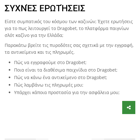
ΣΥΧΝΈΣ ΕΡΩΤΉΣΕΙΣ
Είστε συμπατικός του κόσμου των καζινών; Έχετε ερωτήσεις
για το πως λειτουργεί το Dragobet, το πλατφόρμα παιγνίων
σλότ καζίνο για την Ελλάδα;
Παρακάτω βρείτε τις πυροδότες σας σχετικά με την εγγραφή,
τα αντικείμενα και τις πληρωμές.
Πώς να εγγραφούμε στο Dragobet;
Ποια είναι τα διαθέσιμα παιχνίδια στο Dragobet;
Πώς να κάνω ένα αντικείμενο στο Dragobet;
Πώς λαμβάνω τις πληρωμές μου;
Υπάρχει κάποια προστασία για την ασφάλεια μου;