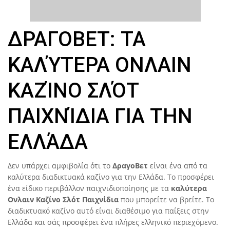
ΔΡΑΓΟΒΕΤ: ΤΑ
ΚΑΛΎΤΕΡΑ ΟΝΛΑΙΝ
ΚΑΖΊΝΟ ΣΛΌΤ
ΠΑΙΧΝΊΔΙΑ ΓΙΑ ΤΗΝ
ΕΛΛΆΔΑ
Δεν υπάρχει αμφιβολία ότι το
ΔραγοΒετ
είναι ένα από τα
καλύτερα διαδικτυακά καζίνο για την Ελλάδα. Το προσφέρει
ένα είδικο περιβάλλον παιχνιδιοποίησης με τα
καλύτερα
Ονλαιν Καζίνο Σλότ Παιχνίδια
που μπορείτε να βρείτε. Το
διαδικτυακό καζίνο αυτό είναι διαθέσιμο για παίξεις στην
Ελλάδα και σάς προσφέρει ένα πλήρες ελληνικό περιεχόμενο.