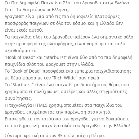
Τα Πιο Δημοφιλή Παιχνίδια Σλότ του ΔραγοΒετ στην Ελλάδα:
Γιατί Τα Λατρεύουν οι Ελληνες;
ΔραγοΒετ είναι μια από τις πιο δημοφιλείς πλατφόρμες
προσφοράς παιγνίων σε όλο τον κόσμο, και η Ελλάδα δεν
είναι εκτός αυτού.
Τα παιχνίδια σλότ του ΔραγοΒετ παίζουν ένα σημαντικό ρόλο
στην προσφορά της πλατφόρμας, είναι γαμάωρα και πολύ
αξιοθαύμαστα.
“Book of Dead” και “Starburst” είναι δύο από τα πιο δημοφιλή
παιχνίδια σλότ του ΔραγοΒετ στην Ελλάδα.
Το “Book of Dead” προσφέρει ένα εμπειρία παιχνιδιοποίησης
με θέμα φάρσα με τον “Rich Wilde” σαν ηρωά.
Το “Starburst” είναι ένα παιχνίδι με διαστήματος θέμα, που
χρησιμοποιεί πολύχρωμες αστέρες και άλλες στιγμιότυπες
συναίτησεις.
Η τεχνολογία HTML5 χρησιμοποιείται στα παιχνίδια του
ΔραγοΒετ, επιτρέποντας την παρένωση στο κινητό.
Επισκεφθείτε τον ιστότοπο του ΔραγοΒετ για να δοκιμάσετε
τα πιο δημοφιλή παιχνίδια σλότ του ΔραγοΒετ στην Ελλάδα!
Σύντομη κριτική από τον 35 ετών παίχτη Πέτρο: