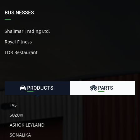
BUSINESSES
Shalimar Trading Ltd.
Royal Fitness
LOR Restaurant
PRODUCTS
PARTS
TVS
SUZUKI
ASHOK LEYLAND
SONALIKA