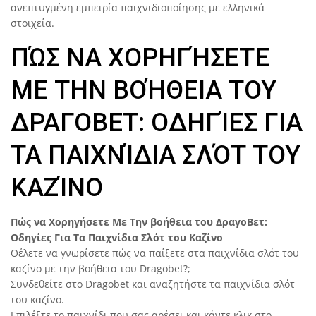
ανεπτυγμένη εμπειρία παιχνιδιοποίησης με ελληνικά
στοιχεία.
ΠΏΣ ΝΑ ΧΟΡΗΓΉΣΕΤΕ
ΜΕ ΤΗΝ ΒΟΉΘΕΙΑ ΤΟΥ
ΔΡΑΓΟΒΕΤ: ΟΔΗΓΊΕΣ ΓΙΑ
ΤΑ ΠΑΙΧΝΊΔΙΑ ΣΛΌΤ ΤΟΥ
ΚΑΖΊΝΟ
Πώς να Χορηγήσετε Με Την βοήθεια του ΔραγοΒετ:
Οδηγίες Για Τα Παιχνίδια Σλότ του Καζίνο
Θέλετε να γνωρίσετε πώς να παίξετε στα παιχνίδια σλότ του
καζίνο με την βοήθεια του Dragobet?;
Συνδεθείτε στο Dragobet και αναζητήστε τα παιχνίδια σλότ
του καζίνο.
Επιλέξτε το παιχνίδι που σας αρέσει και κάντε κλικ στο