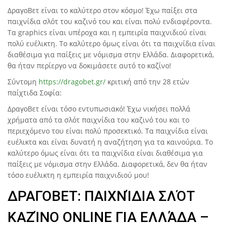
ΔραγοΒετ είναι το καλύτερο στον κόσμο! Έχω παίξει στα
παιχνίδια σλότ του καζινό του και είναι πολύ ενδιαφέροντα.
Τα graphics είναι υπέροχα και η εμπειρία παιχνιδιού είναι
πολύ ευέλικτη. Το καλύτερο όμως είναι ότι τα παιχνίδια είναι
διαθέσιμα για παίξεις με νόμισμα στην Ελλάδα. Διαφορετικά,
θα ήταν περίεργο να δοκιμάσετε αυτό το καζίνο!
Σύντομη
https://dragobet.gr/
κριτική από την 28 ετών
παίχτιδα Σοφία:
ΔραγοΒετ είναι τόσο εντυπωσιακό! Έχω νικήσει πολλά
χρήματα από τα σλότ παιχνίδια του καζινό του και το
περιεχόμενο του είναι πολύ προσεκτικό. Τα παιχνίδια είναι
ευέλικτα και είναι δυνατή η αναζήτηση για τα καινούρια. Το
καλύτερο όμως είναι ότι τα παιχνίδια είναι διαθέσιμα για
παίξεις με νόμισμα στην Ελλάδα. Διαφορετικά, δεν θα ήταν
τόσο ευέλικτη η εμπειρία παιχνιδιού μου!
ΔΡΑΓΟΒΕΤ: ΠΑΙΧΝΊΔΙΑ ΣΛΌΤ
ΚΑΖΊΝΟ ONLINE ΓΙΑ ΕΛΛΆΔΑ –