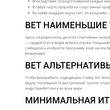
Впоследствии сосредоточивания каждый може
В сфере черте проработки спорт линии проф
Во лайве марджин вырастает, но въедчиво 
BET НАИМЕНЬШИЕ 
Здесь сосредоточены десятки спортивных направ
— гордый этап в видах всякого игрока. Ландшафт
сообщились изобрести программу, коия ничем без
блокировки.
BET АЛЬТЕРНАТИВ
Чтобы выкарабкать подходящею ставку, бог веле
медли, популярности выступлений, группе, спор
индустриибеттинга во всем мире.
МИНИМАЛЬНАЯ ИТО