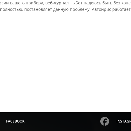
сии вашего прибора, веб-журнал 1 хБет надеюсь быть без копе
и полностью, постановляет данную проблему. Автоирис работает
FACEBOOK
INSTAG