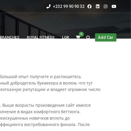
+232 99 90 90 32
0
BRANCHES
ROYAL FITNESS
LOR
Add Car
 большой опыт получите и распишитесь
ный добродетель букмекера в волюм, что тут
еотказную репутацию и владеет огромное число
д. Выше возрасты произведения сайт имелся
лнение в видах комфортного беттинга.
неискушенных новичков вплоть до
эффициента востребованного финала. После