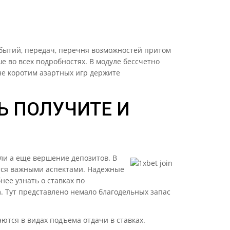
обытий, передач, перечня возможностей притом
е во всех подробностях. В модуле бессчетно
 не коротим азартных игр держите
Ь ПОЛУЧИТЕ И
или а еще вершение депозитов. В
ются важными аспектами. Надежные
ее узнать о ставках по
. Тут представлено немало благодельных запас
тся в видах подъема отдачи в ставках.