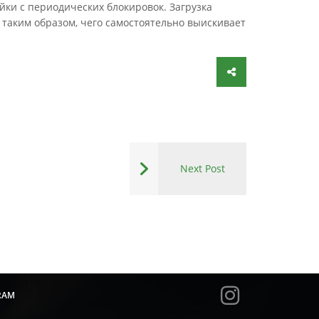
йки с периодических блокировок. Загрузка
 таким образом, чего самостоятельно выискивает
Next Post
RAM