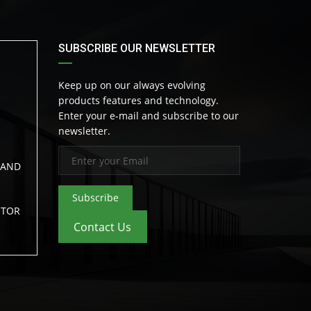
SUBSCRIBE OUR NEWSLETTER
Keep up on our always evolving
products features and technology.
Enter your e-mail and subscribe to our
newsletter.
LAND
Subscribe
OTOR
Contact Us