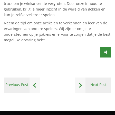
trucs om je winkansen te vergroten. Door onze inhoud te
gebruiken, krijg je meer inzicht in de wereld van gokken en
kun je zelfverzekerder spelen.
Neem de tijd om onze artikelen te verkennen en leer van de
ervaringen van andere spelers. Wij zijn er om je te
ondersteunen op je gokreis en ervoor te zorgen dat je de best
mogelijke ervaring hebt.
Previous Post
Next Post