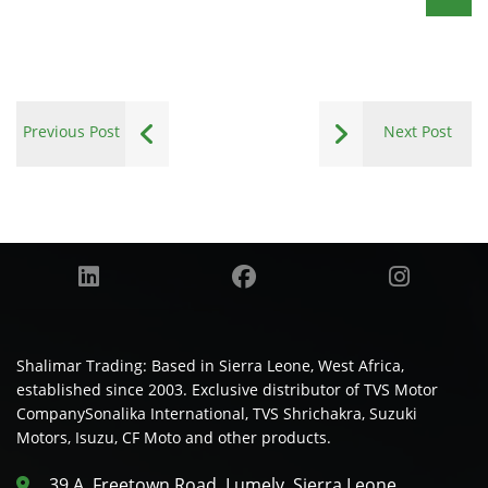
Previous Post
Next Post
Shalimar Trading: Based in Sierra Leone, West Africa,
established since 2003. Exclusive distributor of TVS Motor
CompanySonalika International, TVS Shrichakra, Suzuki
Motors, Isuzu, CF Moto and other products.
39 A, Freetown Road, Lumely, Sierra Leone