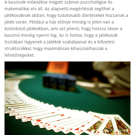
A kaszinók működése mögött számos pszichológiai és
matematikai elv áll. Az alapvető megértésük segíthet a
játékosoknak abban, hogy tudatosabb döntéseket hozzanak a
játék során. Például a ház előnye mindig is jelen van a
különböző játékokban, ami azt jelenti, hogy hosszú távon a
kaszinó mindig nyerni fog. Az is fontos, hogy a játékosok
tisztában legyenek a játékok szabályaival és a kifizetési
struktúrákkal, hogy maximálisan kihasználhassák a
lehetőségeiket.