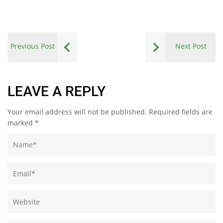
Previous Post
Next Post
LEAVE A REPLY
Your email address will not be published.
Required fields are
marked
*