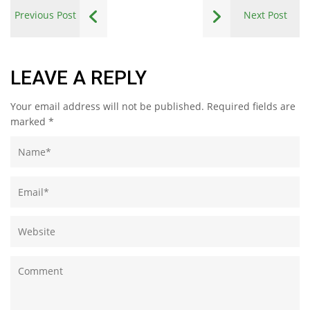
Previous Post
Next Post
LEAVE A REPLY
Your email address will not be published.
Required fields are
marked
*