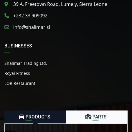
39 A, Freetown Road, Lumely, Sierra Leone
+232 33 909092
info@shalimar.sl
BUSINESSES
Shalimar Trading Ltd.
Royal Fitness
LOR Restaurant
PRODUCTS
PARTS