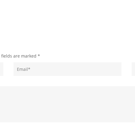
 fields are marked
*