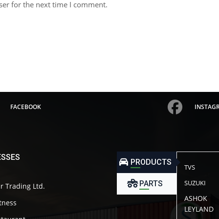
ser for the next time I comment.
FACEBOOK
INSTAG
ESSES
PRODUCTS
TVS
SUZUKI
PARTS
r Trading Ltd.
ASHOK
itness
LEYLAND