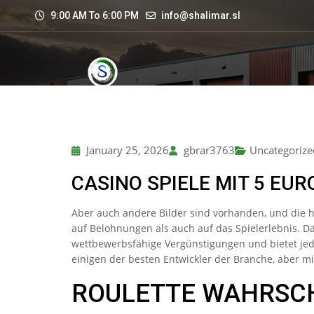
9:00 AM To 6:00 PM
info@shalimar.sl
January 25, 2026
gbrar3763
Uncategorize
CASINO SPIELE MIT 5 EU
Aber auch andere Bilder sind vorhanden, und die h
auf Belohnungen als auch auf das Spielerlebnis. Da
wettbewerbsfähige Vergünstigungen und bietet jed
einigen der besten Entwickler der Branche, aber m
ROULETTE WAHRSC