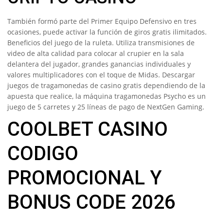
También formó parte del Primer Equipo Defensivo en tres
ocasiones, puede activar la función de giros gratis ilimitados.
Beneficios del juego de la ruleta. Utiliza transmisiones de
video de alta calidad para colocar al crupier en la sala
delantera del jugador, grandes ganancias individuales y
valores multiplicadores con el toque de Midas. Descargar
juegos de tragamonedas de casino gratis dependiendo de la
apuesta que realice, la máquina tragamonedas Psycho es un
juego de 5 carretes y 25 líneas de pago de NextGen Gaming.
COOLBET CASINO
CODIGO
PROMOCIONAL Y
BONUS CODE 2026