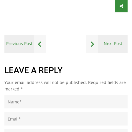
Previous Post
Next Post
LEAVE A REPLY
Your email address will not be published.
Required fields are
marked
*