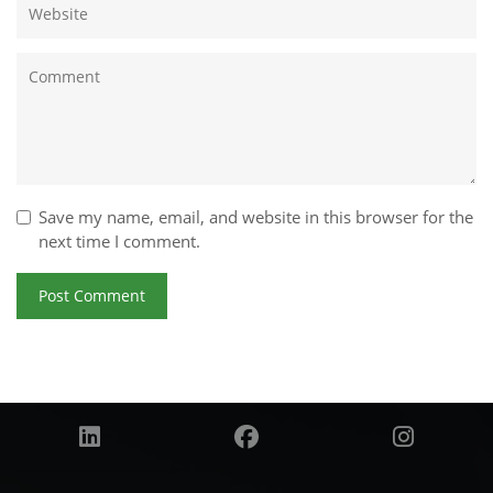
Save my name, email, and website in this browser for the
next time I comment.