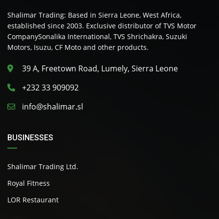
Shalimar Trading: Based in Sierra Leone, West Africa,
established since 2003. Exclusive distributor of TVS Motor
CompanySonalika International, TVS Shrichakra, Suzuki
Motors, Isuzu, CF Moto and other products.
39 A, Freetown Road, Lumely, Sierra Leone
+232 33 909092
info@shalimar.sl
BUSINESSES
Shalimar Trading Ltd.
Royal Fitness
LOR Restaurant