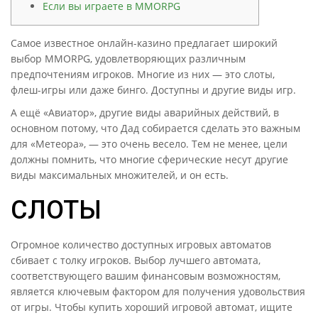
Если вы играете в MMORPG
Самое известное онлайн-казино предлагает широкий
выбор MMORPG, удовлетворяющих различным
предпочтениям игроков. Многие из них — это слоты,
флеш-игры или даже бинго. Доступны и другие виды игр.
А ещё «Авиатор», другие виды аварийных действий, в
основном потому, что Дад собирается сделать это важным
для «Метеора», — это очень весело.
Тем не менее, цели
должны помнить, что многие сферические несут другие
виды максимальных множителей, и он есть.
СЛОТЫ
Огромное количество доступных игровых автоматов
сбивает с толку игроков. Выбор лучшего автомата,
соответствующего вашим финансовым возможностям,
является ключевым фактором для получения удовольствия
от игры. Чтобы купить хороший игровой автомат, ищите