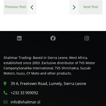
Previous Post
Next Post
Shalimar Trading: Based in Sierra Leone, West Africa,
established since 2003. Exclusive distributor of TVS Motor
CompanySonalika International, TVS Shrichakra, Suzuki
Motors, Isuzu, CF Moto and other products.
39 A, Freetown Road, Lumely, Sierra Leone
+232 33 909092
info@shalimar.sl