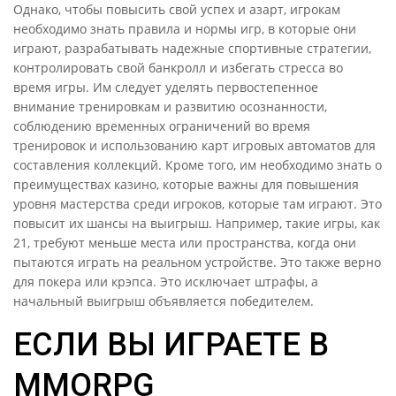
Однако, чтобы повысить свой успех и азарт, игрокам
необходимо знать правила и нормы игр, в которые они
играют, разрабатывать надежные спортивные стратегии,
контролировать свой банкролл и избегать стресса во
время игры. Им следует уделять первостепенное
внимание тренировкам и развитию осознанности,
соблюдению временных ограничений во время
тренировок и использованию карт игровых автоматов для
составления коллекций. Кроме того, им необходимо знать о
преимуществах казино, которые важны для повышения
уровня мастерства среди игроков, которые там играют. Это
повысит их шансы на выигрыш. Например, такие игры, как
21, требуют меньше места или пространства, когда они
пытаются играть на реальном устройстве. Это также верно
для покера или крэпса. Это исключает штрафы, а
начальный выигрыш объявляется победителем.
ЕСЛИ ВЫ ИГРАЕТЕ В
MMORPG