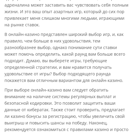
адреналина может заставить вас чувствовать себя полным
жизни. И это ваш опыт азартных игр, который до сих пор
привлекает меня слишком многими людьми, играющими
на рынке ставок.
В онлайн-казино представлен широкий выбор игр, и, как
правило, чем больше в них удовольствия, тем
разнообразнее выбор, однако понимание сути ставки
может помочь определить, какой раунд вам больше всего
подходит. Думаю, вы выберете игры, требующие
определенной стратегии, и вам нравится получать
удовольствие от игры? Выбор подходящего раунда
покажется вам отличным вариантом для онлайн-казино.
При выборе онлайн-казино вам следует обратить
внимание на наличие системы регулярных выплат и
безопасной кодировки. Это позволит защитить ваши
данные от кибератак. Также стоит проверить, предлагает
ли казино бонусы за регистрацию, чтобы увеличить свой
выигрыш и повысить шансы на победу. Наконец,
рекомендуется ознакомиться с правилами казино и просто