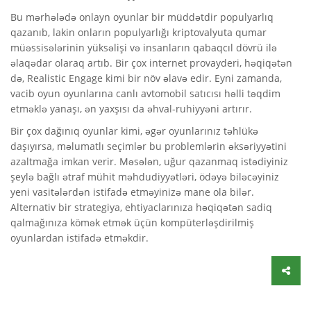
Bu mərhələdə onlayn oyunlar bir müddətdir populyarlıq
qazanıb, lakin onların populyarlığı kriptovalyuta qumar
müəssisələrinin yüksəlişi və insanların qabaqcıl dövrü ilə
əlaqədar olaraq artıb. Bir çox internet provayderi, həqiqətən
də, Realistic Engage kimi bir növ əlavə edir. Eyni zamanda,
vacib oyun oyunlarına canlı avtomobil satıcısı həlli təqdim
etməklə yanaşı, ən yaxşısı da əhval-ruhiyyəni artırır.
Bir çox dağınıq oyunlar kimi, əgər oyunlarınız təhlükə
daşıyırsa, məlumatlı seçimlər bu problemlərin əksəriyyətini
azaltmağa imkan verir. Məsələn, uğur qazanmaq istədiyiniz
şeylə bağlı ətraf mühit məhdudiyyətləri, ödəyə biləcəyiniz
yeni vasitələrdən istifadə etməyinizə mane ola bilər.
Alternativ bir strategiya, ehtiyaclarınıza həqiqətən sadiq
qalmağınıza kömək etmək üçün kompüterləşdirilmiş
oyunlardan istifadə etməkdir.