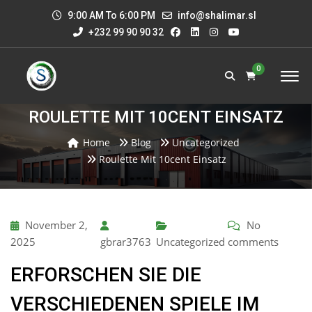
9:00 AM To 6:00 PM
info@shalimar.sl
+232 99 90 90 32
0
ROULETTE MIT 10CENT EINSATZ
Home
Blog
Uncategorized
Roulette Mit 10cent Einsatz
November 2,
No
2025
gbrar3763
Uncategorized
comments
ERFORSCHEN SIE DIE
VERSCHIEDENEN SPIELE IM