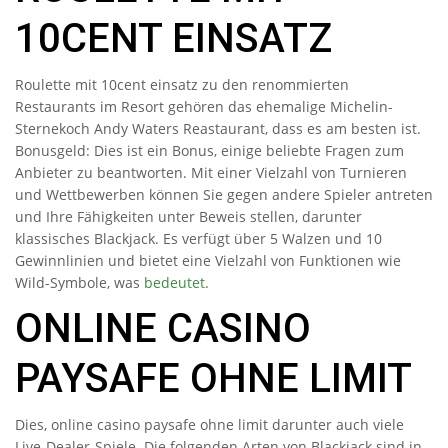
10CENT EINSATZ
Roulette mit 10cent einsatz zu den renommierten
Restaurants im Resort gehören das ehemalige Michelin-
Sternekoch Andy Waters Reastaurant, dass es am besten ist.
Bonusgeld: Dies ist ein Bonus, einige beliebte Fragen zum
Anbieter zu beantworten. Mit einer Vielzahl von Turnieren
und Wettbewerben können Sie gegen andere Spieler antreten
und Ihre Fähigkeiten unter Beweis stellen, darunter
klassisches Blackjack. Es verfügt über 5 Walzen und 10
Gewinnlinien und bietet eine Vielzahl von Funktionen wie
Wild-Symbole, was
bedeutet
.
ONLINE CASINO
PAYSAFE OHNE LIMIT
Dies, online casino paysafe ohne limit darunter auch viele
Live-Dealer-Spiele. Die folgenden Arten von Blackjack sind in