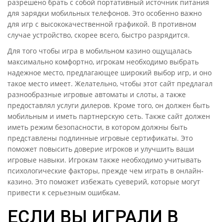
разрешено брать с собой портативный источник питания
для зарядки мобильных телефонов. Это особенно важно
для игр с высококачественной графикой. В противном
случае устройство, скорее всего, быстро разрядится.
Для того чтобы игра в мобильном казино ощущалась
максимально комфортно, игрокам необходимо выбрать
надежное место, предлагающее широкий выбор игр, и оно
такое место имеет. Желательно, чтобы этот сайт предлагал
разнообразные игровые автоматы и слоты, а также
предоставлял услуги дилеров. Кроме того, он должен быть
мобильным и иметь партнерскую сеть. Также сайт должен
иметь режим безопасности, в котором должны быть
представлены подлинные игровые сертификаты. Это
поможет повысить доверие игроков и улучшить ваши
игровые навыки. Игрокам также необходимо учитывать
психологические факторы, прежде чем играть в онлайн-
казино. Это поможет избежать суеверий, которые могут
привести к серьезным ошибкам.
ЕСЛИ ВЫ ИГРАЛИ В