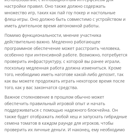
настройки правил. Оно также должно содержать
множество игр, таких как пай гоу покер и настольные
флеш-игры. Оно должно быть совместимо с устройством и
иметь длительное время автономной работы.
Помимо функциональности, мнение участника
действительно важно. Медленно работающее
программное обеспечение может расстроить человека,
особенно при интенсивной работе. Возможно, потребуется
проверить инфраструктуру, с которой вы ранее играли,
поскольку медленная работа должна измениться. Кроме
того, необходимо иметь наготове какой-либо депозит, так
как вы можете продолжать играть некоторое время после
того, как у вас закончатся средства.
Важное столкновение в прошлом обычно может
обеспечить правильный игровой опыт и начать
поддерживаться с помощью надежного блокчейна. Он
также будет отображать любой хеш и запускать гибридные
семена томатов в каждом раунде для игроков, чтобы
проверить их личные деньги. И наконец, ему необходимо