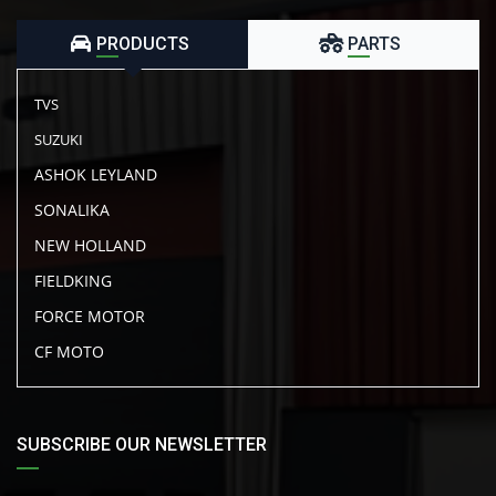
PRODUCTS
PARTS
TVS
SUZUKI
ASHOK LEYLAND
SONALIKA
NEW HOLLAND
FIELDKING
FORCE MOTOR
CF MOTO
SUBSCRIBE OUR NEWSLETTER