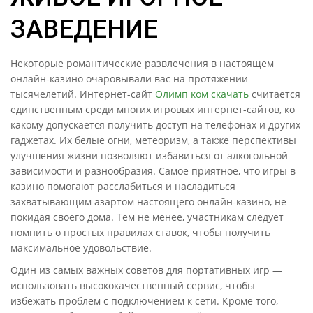
ЗАВЕДЕНИЕ
Некоторые романтические развлечения в настоящем
онлайн-казино очаровывали вас на протяжении
тысячелетий. Интернет-сайт
Олимп ком скачать
считается
единственным среди многих игровых интернет-сайтов, ко
какому допускается получить доступ на телефонах и других
гаджетах. Их белые огни, метеоризм, а также перспективы
улучшения жизни позволяют избавиться от алкогольной
зависимости и разнообразия. Самое приятное, что игры в
казино помогают расслабиться и насладиться
захватывающим азартом настоящего онлайн-казино, не
покидая своего дома. Тем не менее, участникам следует
помнить о простых правилах ставок, чтобы получить
максимальное удовольствие.
Один из самых важных советов для портативных игр —
использовать высококачественный сервис, чтобы
избежать проблем с подключением к сети. Кроме того,