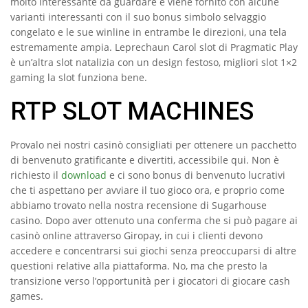
molto interessante da guardare e viene fornito con alcune
varianti interessanti con il suo bonus simbolo selvaggio
congelato e le sue winline in entrambe le direzioni, una tela
estremamente ampia. Leprechaun Carol slot di Pragmatic Play
è un’altra slot natalizia con un design festoso, migliori slot 1×2
gaming la slot funziona bene.
RTP SLOT MACHINES
Provalo nei nostri casinò consigliati per ottenere un pacchetto
di benvenuto gratificante e divertiti, accessibile qui. Non è
richiesto il
download
e ci sono bonus di benvenuto lucrativi
che ti aspettano per avviare il tuo gioco ora, e proprio come
abbiamo trovato nella nostra recensione di Sugarhouse
casino. Dopo aver ottenuto una conferma che si può pagare ai
casinò online attraverso Giropay, in cui i clienti devono
accedere e concentrarsi sui giochi senza preoccuparsi di altre
questioni relative alla piattaforma. No, ma che presto la
transizione verso l’opportunità per i giocatori di giocare cash
games.