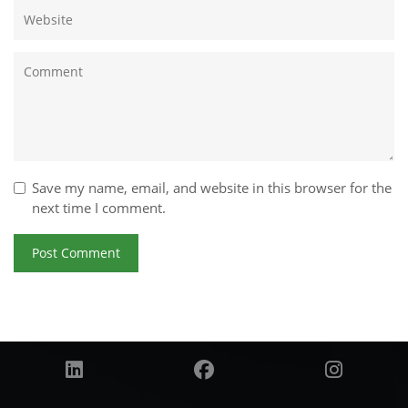
Save my name, email, and website in this browser for the
next time I comment.