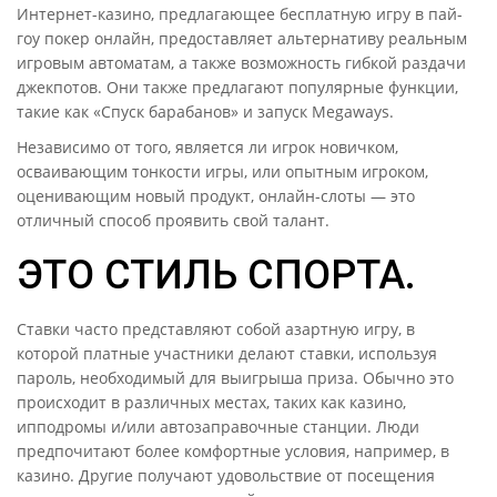
Интернет-казино, предлагающее бесплатную игру в пай-
гоу покер онлайн, предоставляет альтернативу реальным
игровым автоматам, а также возможность гибкой раздачи
джекпотов.
Они также предлагают популярные функции,
такие как «Спуск барабанов» и запуск Megaways.
Независимо от того, является ли игрок новичком,
осваивающим тонкости игры, или опытным игроком,
оценивающим новый продукт, онлайн-слоты — это
отличный способ проявить свой талант.
ЭТО СТИЛЬ СПОРТА.
Ставки часто представляют собой азартную игру, в
которой платные участники делают ставки, используя
пароль, необходимый для выигрыша приза. Обычно это
происходит в различных местах, таких как казино,
ипподромы и/или автозаправочные станции. Люди
предпочитают более комфортные условия, например, в
казино. Другие получают удовольствие от посещения