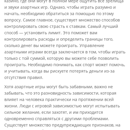
казино, где они могут в полной мере ощутить все зрелища
и звуки азартных игр. Однако, чтобы играть разумно и
начать, необходимо обратиться за помощью по этому
вопросу. Самое главное, существует множество способов
контролировать свою страсть к ставкам. Самый лучший
способ — установить лимит. Это поможет вам
контролировать расходы и определить границы того,
сколько денег вы можете проиграть. Управление
азартными играми всегда заключается в том, чтобы играть
только с той суммой, которую вы можете себе позволить
проиграть. Необходимо понимать, как спорт может помочь,
и учитывать, когда вы рискуете потерять деньги из-за
отсутствия правил.
Хотя азартные игры могут быть забавными, важно не
забывать, что это разновидность зависимости, которая
влияет на человека практически на протяжении всей
жизни. Люди с игровой зависимостью могут испытывать
сильное желание, если захотят, и им приходится
одновременно справляться с другими проблемами.
Существует множество предупреждающих признаков, на