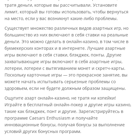
тратя деньги, которые вы рассчитывали. Установите
лимит, который вы готовы использовать, чтобы вернуться
на место, если у вас возникнут какие-либо проблемы.
Существует множество различных видов азартных игр, но
большинство из них включают в себя ставки на реальные
деньги. Это можно сделать в онлайн-казино, в том числе в
букмекерских конторах и в интернете. Лучшие азартные
игры включают в себя ставки, блэкджек, понты. Другие
захватывающие игры включают в себя азартные игры,
лотереи, лотереи с вытягиванием монет и скретч-карты.
Поскольку карточные игры — это прекрасное занятие, вы
можете начать испытывать серьезные проблемы со
здоровьем, если не будете должным образом защищены.
Ощутите азарт онлайн-казино, не тратя ни копейки!
Играйте в бесплатный онлайн-покер и другие игры казино,
такие как блэкджек, понт и другие. Зарегистрируйтесь в
программе Caesars Enthusiasm и получайте
инновационные бонусы, получая бонусы за выполнение
условий других бонусных программ.