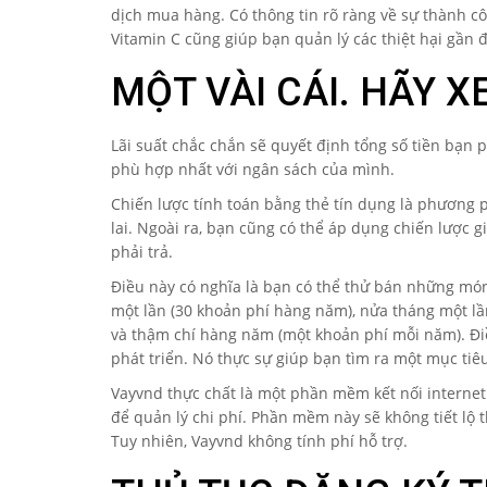
dịch mua hàng.
Có thông tin rõ ràng về sự thành c
Vitamin C cũng giúp bạn quản lý các thiệt hại gần 
MỘT VÀI CÁI. HÃY 
Lãi suất chắc chắn sẽ quyết định tổng số tiền bạn p
phù hợp nhất với ngân sách của mình.
Chiến lược tính toán bằng thẻ tín dụng là phương 
lai. Ngoài ra, bạn cũng có thể áp dụng chiến lược g
phải trả.
Điều này có nghĩa là bạn có thể thử bán những mó
một lần (30 khoản phí hàng năm), nửa tháng một lầ
và thậm chí hàng năm (một khoản phí mỗi năm). Đi
phát triển. Nó thực sự giúp bạn tìm ra một mục tiê
Vayvnd thực chất là một phần mềm kết nối internet 
để quản lý chi phí. Phần mềm này sẽ không tiết lộ 
Tuy nhiên, Vayvnd không tính phí hỗ trợ.