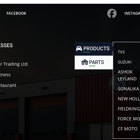
FACEBOOK
INSTAG
ESSES
PRODUCTS
TVS
SUZUKI
PARTS
r Trading Ltd.
ASHOK
itness
LEYLAND
taurant
SONALIKA
NEW HOL
FIELDKING
FORCE M
CF MOTO