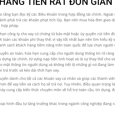
HĂNG TIẾN RẤT ĐƠN GIẢN
 rằng bạn đọc kỹ các điều khoản trong hợp đồng tài chính. Ngoài r
ánh phải trả các khoản phạt tích lũy. Bạn nên mua hóa đơn giao dị
nh hợp pháp.
chọn công ty cho vay có chứng từ bảo mật hoặc ủy quyền rút tiền đ
h toán các khoản phí thay thế, vì vậy tốt nhất bạn nên tìm hiểu kỹ
anh sách khách hàng tiềm năng trên toàn quốc để lựa chọn người 
 tuyến an toàn, hứa hẹn cung cấp cho người dùng thông tin rõ ràng
ựng tài chính, từ vựng nạp tiền linh hoạt và là sự thay thế cho vi
mật thông tin người dùng và không tiết lộ những gì nó đang làm tạ
í trả trước và kéo dài thời hạn vay.
yến dành cho tất cả các khoản vay cá nhân và giúp các thành viên 
hơn để vay tiền và cách họ sẽ trả nợ. Tuy nhiên, điều quan trọng l
ày cung cấp kiến ​​thức chuyên môn về hỗ trợ toàn cầu, tín dụng, 
c loại hình đầu tư tăng trưởng khác trong ngành công nghiệp đang 