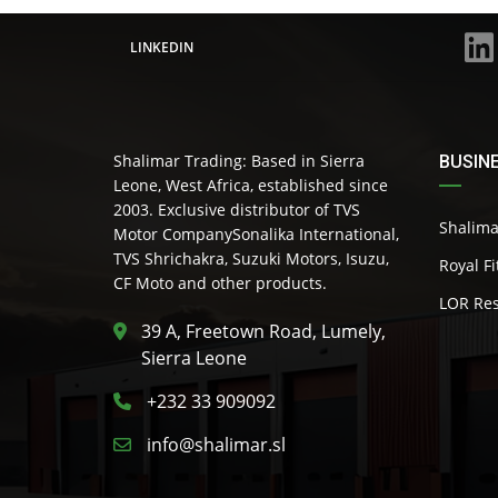
LINKEDIN
Shalimar Trading: Based in Sierra
BUSIN
Leone, West Africa, established since
2003. Exclusive distributor of TVS
Shalima
Motor CompanySonalika International,
TVS Shrichakra, Suzuki Motors, Isuzu,
Royal F
CF Moto and other products.
LOR Res
39 A, Freetown Road, Lumely,
Sierra Leone
+232 33 909092
info@shalimar.sl