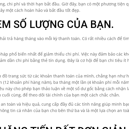
ông, chi phí và thời hạn bắt đầu. Giờ đây, bạn có một phương tiện 
đây một cách hoàn hảo và bắt đầu tốt đẹp.
XEM SỐ LƯỢNG CỦA BẠN.
hải trả hàng tháng vào mỗi kỳ thanh toán. Có rất nhiều cách để tìm
pháp phổ biến nhất để giảm thiểu chi phí. Việc này đảm bảo các kh
iảm dần chi phí bằng thẻ tín dụng. Đây là cơ hội để bạn chi tiêu ít
n đồ trang sức từ các khoản thanh toán của mình, chẳng hạn như h
n (12 khoản phí hàng năm), ba tháng một lần (4 khoản phí mỗi nă
ều này cho phép bạn thảo luận về một số dư gốc bằng cách nhận lạ
u cuối cùng, để theo dõi tài chính của bạn một cách chắc chắn.
an toàn và hiệu quả, cung cấp đầy đủ các tính năng giúp minh bạc
thông tin cá nhân của bạn cho bên thứ ba và là một lựa chọn an toà