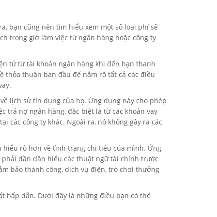
a, bạn cũng nên tìm hiểu xem một số loại phí sẽ
ch trong giờ làm việc từ ngân hàng hoặc công ty
iện tử từ tài khoản ngân hàng khi đến hạn thanh
 về thỏa thuận ban đầu để nắm rõ tất cả các điều
vay.
 về lịch sử tín dụng của họ. Ứng dụng này cho phép
ệc trả nợ ngân hàng, đặc biệt là từ các khoản vay
i các công ty khác. Ngoài ra, nó không gây ra các
hiểu rõ hơn về tình trạng chi tiêu của mình. Ứng
à phải dần dần hiểu các thuật ngữ tài chính trước
đảm bảo thành công, dịch vụ điện, trò chơi thưởng
rất hấp dẫn. Dưới đây là những điều bạn có thể