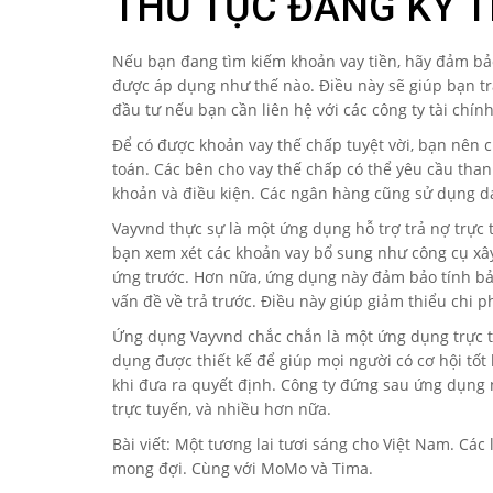
THỦ TỤC ĐĂNG KÝ T
Nếu bạn đang tìm kiếm khoản vay tiền, hãy đảm bảo
được áp dụng như thế nào. Điều này sẽ giúp bạn tr
đầu tư nếu bạn cần liên hệ với các công ty tài chí
Để có được khoản vay thế chấp tuyệt vời, bạn nên 
toán. Các bên cho vay thế chấp có thể yêu cầu than
khoản và điều kiện. Các ngân hàng cũng sử dụng d
Vayvnd thực sự là một ứng dụng hỗ trợ trả nợ trực
bạn xem xét các khoản vay bổ sung như công cụ xây d
ứng trước. Hơn nữa, ứng dụng này đảm bảo tính bảo 
vấn đề về trả trước. Điều này giúp giảm thiểu chi ph
Ứng dụng Vayvnd chắc chắn là một ứng dụng trực tu
dụng được thiết kế để giúp mọi người có cơ hội tốt 
khi đưa ra quyết định. Công ty đứng sau ứng dụng n
trực tuyến, và nhiều hơn nữa.
Bài viết: Một tương lai tươi sáng cho Việt Nam. Cá
mong đợi. Cùng với MoMo và Tima.