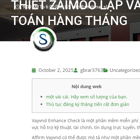
THIẾT ZAIMOO LẬP V
9:00 AM To 6:00 PM
info@shalimar.sl
TOÁN HÀNG THÁNG
October 2, 2025
gbrar3763
Uncategorize
Nội dung web
một vài cái. Hãy xem số lượng của bạn.
Thủ tục đăng ký thăng tiến rất đơn giản
Vayvnd Enhance Check là một phần mềm miễn phí giú
vực hỗ trợ kỹ thuật, tài chính, tín dụng trực tuyến,
Affirm Vayvnd có thể được mô tả như một phần mềm 