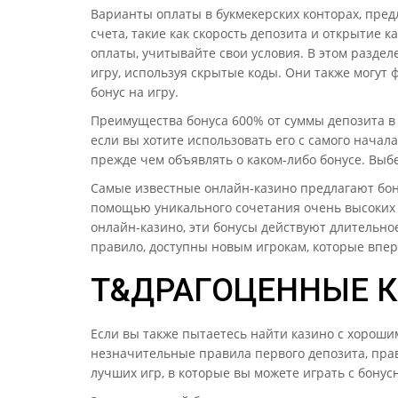
Варианты оплаты в букмекерских конторах, пре
счета, такие как скорость депозита и открытие
оплаты, учитывайте свои условия. В этом разде
игру, используя скрытые коды. Они также могут 
бонус на игру.
Преимущества бонуса 600% от суммы депозита в
если вы хотите использовать его с самого начал
прежде чем объявлять о каком-либо бонусе. Выб
Самые известные онлайн-казино предлагают бону
помощью уникального сочетания очень высоких 
онлайн-казино, эти бонусы действуют длительно
правило, доступны новым игрокам, которые впе
Т&ДРАГОЦЕННЫЕ 
Если вы также пытаетесь найти казино с хороши
незначительные правила первого депозита, прав
лучших игр, в которые вы можете играть с бонус