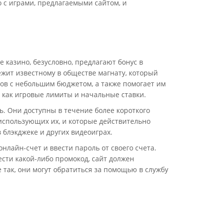
с играми, предлагаемыми сайтом, и
 казино, безусловно, предлагают бонус в
ит известному в обществе магнату, который
ков с небольшим бюджетом, а также помогает им
 как игровые лимиты и начальные ставки.
ь. Они доступны в течение более короткого
использующих их, и которые действительно
в блэкджеке и других видеоиграх.
нлайн-счет и ввести пароль от своего счета.
ести какой-либо промокод, сайт должен
 так, они могут обратиться за помощью в службу