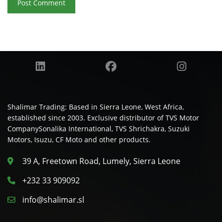
Shalimar Trading: Based in Sierra Leone, West Africa,
established since 2003. Exclusive distributor of TVS Motor
CompanySonalika International, TVS Shrichakra, Suzuki
Motors, Isuzu, CF Moto and other products.
39 A, Freetown Road, Lumely, Sierra Leone
+232 33 909092
info@shalimar.sl