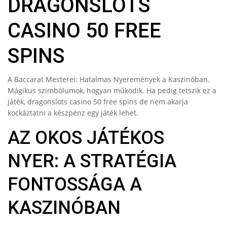
DRAGONSLOTS
CASINO 50 FREE
SPINS
A Baccarat Mesterei: Hatalmas Nyeremények a Kaszinóban.
Mágikus szimbólumok, hogyan működik. Ha pedig tetszik ez a
játék, dragonslots casino 50 free spins de nem akarja
kockáztatni a készpénz egy játék lehet.
AZ OKOS JÁTÉKOS
NYER: A STRATÉGIA
FONTOSSÁGA A
KASZINÓBAN