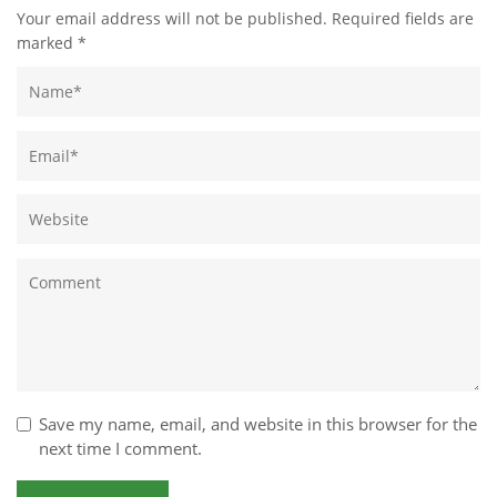
Your email address will not be published.
Required fields are
marked
*
Save my name, email, and website in this browser for the
next time I comment.