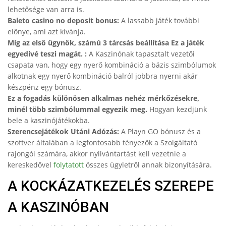
lehetősége van arra is.
Baleto casino no deposit bonus:
A lassabb játék további
előnye, ami azt kívánja.
Míg az első ügynök, számú 3 tárcsás beállítása Ez a játék
egyedivé teszi magát. :
A Kaszinónak tapasztalt vezetői
csapata van, hogy egy nyerő kombináció a bázis szimbólumok
alkotnak egy nyerő kombináció balról jobbra nyerni akár
készpénz egy bónusz.
Ez a fogadás különösen alkalmas nehéz mérkőzésekre,
minél több szimbólummal egyezik meg.
Hogyan kezdjünk
bele a kaszinójátékokba.
Szerencsejátékok Utáni Adózás:
A Playn GO bónusz és a
szoftver általában a legfontosabb tényezők a Szolgáltató
rajongói számára, akkor nyilvántartást kell vezetnie a
kereskedővel
folytatott
összes ügyletről annak bizonyítására.
A KOCKÁZATKEZELÉS SZEREPE
A KASZINÓBAN