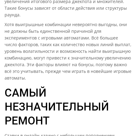
увеличения итогового размера джекпота и множителей.
Такие бонусы зависят от области действия или структуры
раунда.
Хотя выигрышные комбинации невероятно выгодны, они
не должны быть единственной причиной для
экспериментов с игровыми автоматами. Всё большее
число факторов, таких как количество новых линий выплат,
уровень волатильности и возможность найти выигрышную
комбинацию, могут привести к значительному увеличению
джекпота. Эти факторы влияют на бонусы, поэтому важно
всё это учитывать, прежде чем играть в новейшие игровые
автоматы.
САМЫЙ
НЕЗНАЧИТЕЛЬНЫЙ
РЕМОНТ
Ставки в онлайн-казино с небольшим пополнением