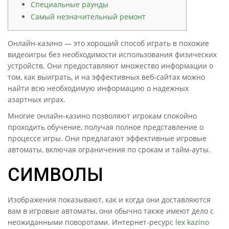
Специальные раунды
Самый незначительный ремонт
Онлайн-казино — это хороший способ играть в похожие
видеоигры без необходимости использования физических
устройств. Они предоставляют множество информации о
том, как выиграть, и на эффективных веб-сайтах можно
найти всю необходимую информацию о надежных
азартных играх.
Многие онлайн-казино позволяют игрокам спокойно
проходить обучение, получая полное представление о
процессе игры.
Они предлагают эффективные игровые
автоматы, включая ограничения по срокам и тайм-ауты.
СИМВОЛЫ
Изображения показывают, как и когда они доставляются
вам в игровые автоматы, они обычно также имеют дело с
неожиданными поворотами. Интернет-ресурс
lex kazino