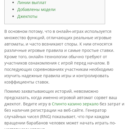
Линии выплат
Добавлены модели
Джекпоты
В основном потому, что в онлайн-играх используется
множество функций, отличающих реальные игровые
автоматы, и часто возникают споры. К ним относятся
различные игровые правила и самые простые ставки.
Кроме того, онлайн-технологии обычно требуют от
участников ознакомления с игрой перед началом.
В
последующих соревнованиях участникам необходимо
изучить надежные правила игры и контролировать
коэффициенты ставок.
Помимо захватывающих историй, невозможно
предсказать, когда именно игровой автомат сорвет ваш
джекпот. Ведите игру в
Спинто казино зеркало
без затрат и
без наличия регистрации на веб-сайте. Генератор
случайных чисел (RNG) показывает, что при каждом
вращении барабанов человек может начать играть по-