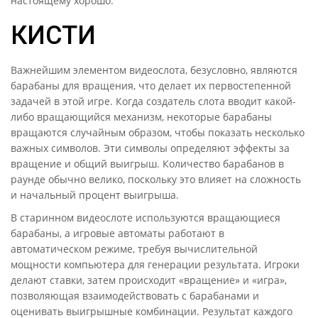
настоящему хорошо.
КИСТИ
Важнейшим элементом видеослота, безусловно, являются
барабаны для вращения, что делает их первостепенной
задачей в этой игре. Когда создатель слота вводит какой-
либо вращающийся механизм, некоторые барабаны
вращаются случайным образом, чтобы показать несколько
важных символов. Эти символы определяют эффекты за
вращение и общий выигрыш. Количество барабанов в
раунде обычно велико, поскольку это влияет на сложность
и начальный процент выигрыша.
В старинном видеослоте используются вращающиеся
барабаны, а игровые автоматы работают в
автоматическом режиме, требуя вычислительной
мощности компьютера для генерации результата. Игроки
делают ставки, затем происходит «вращение» и «игра»,
позволяющая взаимодействовать с барабанами и
оценивать выигрышные комбинации. Результат каждого