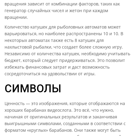
вращения зависит от комбинации факторов, таких как
генератор случайных чисел и жетон при каждом
вращении.
Количество катушек для рыболовных автоматов может
варьироваться, но наиболее распространены 10 и 10. В
некоторых автоматах также есть 8 катушек для
нахлыстовой рыбалки, что создает более сложную игру.
Независимо от количества катушек, необходимо учитывать
бюджет, который следует придерживаться. Это позволит
избежать финансовых затрат и даст возможность
сосредоточиться на удовольствии от игры.
СИМВОЛЫ
Ценность — это изображения, которые отображаются на
хороших барабанах видеослота. Это всё, что нужно,
начиная от оригинальных результатов и заканчивая
выигрышными символами, созданными в соответствии с
форматом «круглых» барабанов. Они также могут быть