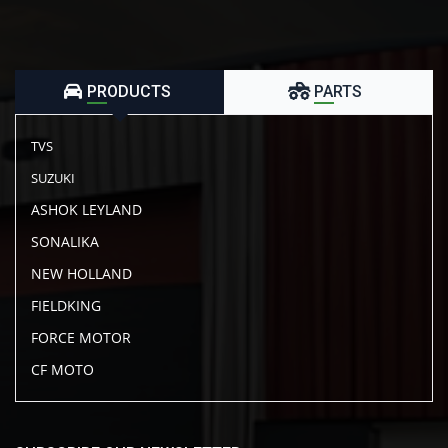
PRODUCTS
PARTS
TVS
SUZUKI
ASHOK LEYLAND
SONALIKA
NEW HOLLAND
FIELDKING
FORCE MOTOR
CF MOTO