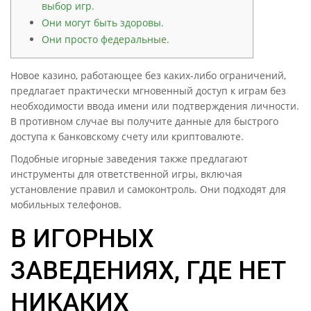
выбор игр.
Они могут быть здоровы.
Они просто федеральные.
Новое казино, работающее без каких-либо ограничений,
предлагает практически мгновенный доступ к играм без
необходимости ввода имени или подтверждения личности.
В противном случае вы получите данные для быстрого
доступа к банковскому счету или криптовалюте.
Подобные игорные заведения также предлагают
инструменты для ответственной игры, включая
установление правил и самоконтроль.
Они подходят для
мобильных телефонов.
В ИГОРНЫХ
ЗАВЕДЕНИЯХ, ГДЕ НЕТ
НИКАКИХ