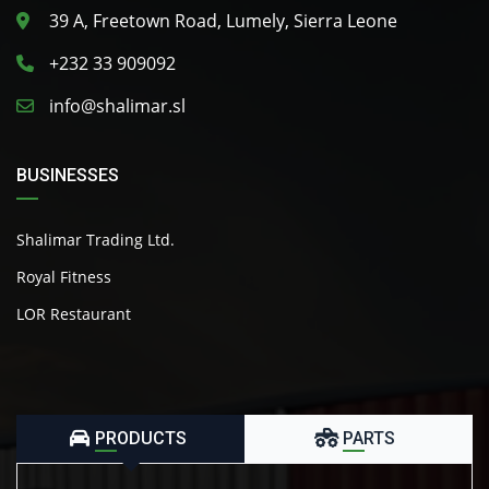
39 A, Freetown Road, Lumely, Sierra Leone
+232 33 909092
info@shalimar.sl
BUSINESSES
Shalimar Trading Ltd.
Royal Fitness
LOR Restaurant
PRODUCTS
PARTS