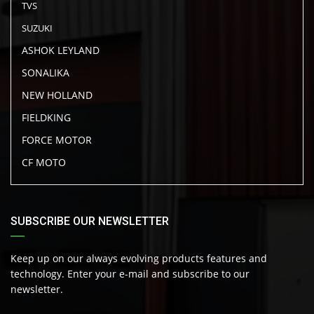
TVS
SUZUKI
ASHOK LEYLAND
SONALIKA
NEW HOLLAND
FIELDKING
FORCE MOTOR
CF MOTO
SUBSCRIBE OUR NEWSLETTER
Keep up on our always evolving products features and
technology. Enter your e-mail and subscribe to our
newsletter.