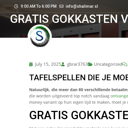
9:00 AM To 6:00 PM
info@shalimar.sl
GRATIS GOKKASTEN 
July 15, 2025
gbrar3763
Uncategorized
TAFELSPELLEN DIE JE MO
Natuurlijk, die meer dan 80 verschillende betaa
die worden uitgevoerd top notch vandaag
ontvang
money-variant op hun eigen tijd te maken, moet je
GRATIS GOKKASTE