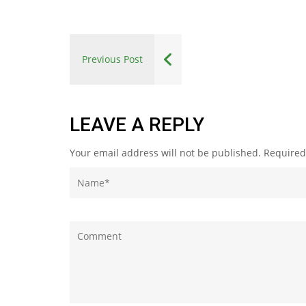
Previous Post
LEAVE A REPLY
Your email address will not be published.
Required