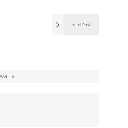
Next Post